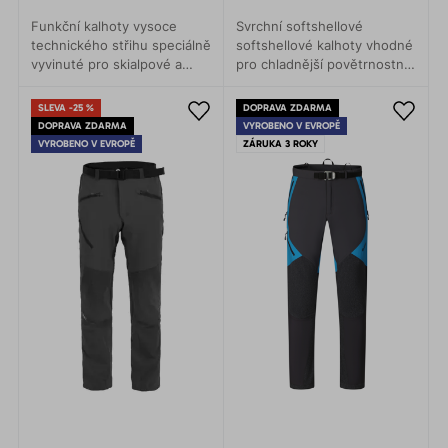
Funkční kalhoty vysoce
Svrchní softshellové
technického střihu speciálně
softshellové kalhoty vhodné
vyvinuté pro skialpové a
pro chladnější povětrnostní
backcountry jednodenní
podmínky. Určené pro zimní
výpravy, ledové i mixové
pohyb v horách,
SLEVA -25 %
DOPRAVA ZDARMA
lezení, ale i rekreační
skialpinismus a lyžování.
DOPRAVA ZDARMA
VYROBENO V EVROPĚ
běžecké lyžování.
VYROBENO V EVROPĚ
ZÁRUKA 3 ROKY