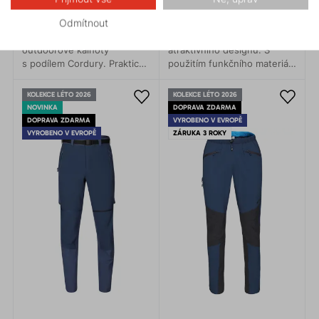
3 490 Kč
3 490 Kč
Odmítnout
Pohodlné, oděruodolné
Kalhoty perfektního střihu a
outdoorové kalhoty
atraktivního designu. S
s podílem Cordury. Praktické
použitím funkčního materiálu
kapsy, pohodlný pas.
jsou zde lehké technické
kalhoty pro univerzální
KOLEKCE LÉTO 2026
KOLEKCE LÉTO 2026
použití.
NOVINKA
DOPRAVA ZDARMA
DOPRAVA ZDARMA
VYROBENO V EVROPĚ
VYROBENO V EVROPĚ
ZÁRUKA 3 ROKY