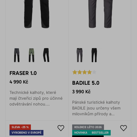
FRASER 1.0
4 990 Kč
BADILE 5.0
3 990 Kč
Technické kalhoty, které
mají čtveřici zipů pro účinné
Pánské turistické kalhoty
odvětrávání nohou.
BADILE jsou určeny všem
Univerzálnost při použití při
milovníkům přírody a
všech outdoorových
outdoorových
aktivitách.
dobrodružství. Moderní
SLEVA -25 %
KOLEKCE LÉTO 2026
design, funkčnost a pohodlí.
VYROBENO V EVROPĚ
NOVINKA
BESTSELLER