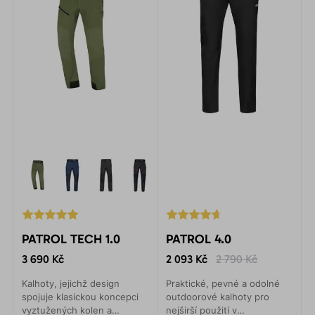
PATROL TECH 1.0
PATROL 4.0
3 690 Kč
2 093 Kč
2 790 Kč
Kalhoty, jejichž design
Praktické, pevné a odolné
spojuje klasickou koncepci
outdoorové kalhoty pro
vyztužených kolen a
nejširší použití v