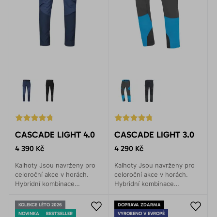
CASCADE LIGHT 4.0
CASCADE LIGHT 3.0
4 390 Kč
4 290 Kč
Kalhoty Jsou navrženy pro
Kalhoty Jsou navrženy pro
celoroční akce v horách.
celoroční akce v horách.
Hybridní kombinace
Hybridní kombinace
materiálů zajišťuje lehkost,
materiálů zajišťuje lehkost,
prodyšnost a maximální
prodyšnost a maximální
KOLEKCE LÉTO 2026
DOPRAVA ZDARMA
komfort.
komfort.
NOVINKA
BESTSELLER
VYROBENO V EVROPĚ