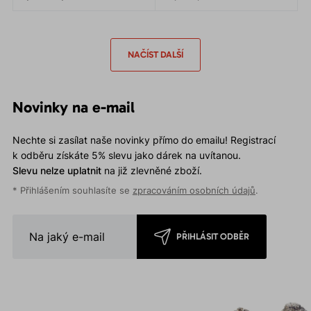
zadního sedu s moderními,
EKOLOGICKÉM provedení.
funkčními materiály, které
zajišťují vyšší funkčnost a
pohodlí.
NAČÍST DALŠÍ
Novinky na e-mail
Nechte si zasílat naše novinky přímo do emailu! Registrací
k odběru získáte 5% slevu jako dárek na uvítanou.
Slevu nelze uplatnit
na již zlevněné zboží.
* Přihlášením souhlasíte se
zpracováním osobních údajů
.
PŘIHLÁSIT ODBĚR