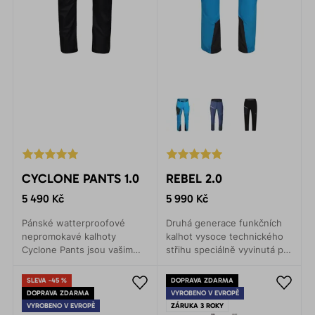
CYCLONE PANTS 1.0
REBEL 2.0
5 490 Kč
5 990 Kč
Pánské watterproofové
Druhá generace funkčních
nepromokavé kalhoty
kalhot vysoce technického
Cyclone Pants jsou vašim
střihu speciálně vyvinutá pro
parťákem za jakéhokoliv
skialpové a backcountry
počasí. Lehké sbalitelné,
výpravy. Ideální na zimní
SLEVA -45 %
DOPRAVA ZDARMA
vždy po ruce
sporty.
DOPRAVA ZDARMA
VYROBENO V EVROPĚ
VYROBENO V EVROPĚ
ZÁRUKA 3 ROKY