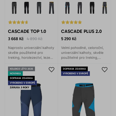
CASCADE TOP 1.0
CASCADE PLUS 2.0
3 668 Kč
4 890 Kč
5 290 Kč
Naprosto univerzální kalhoty
Velmi pohodlné, celoroční,
skvěle použitelné pro
univerzální kalhoty, skvěle
treking, horolezectví, lezení
použitelné pro treking,
a turistiku. Anatomicky
horolezectví, lezení,
přesný střih umožňuje
turistiku, kolo i každodenní
KOLEKCE LÉTO 2026
DOPRAVA ZDARMA
naprosto volný pohyb.
nošení.
NOVINKA
VYROBENO V EVROPĚ
DOPRAVA ZDARMA
VYROBENO V EVROPĚ
ZÁRUKA 3 ROKY