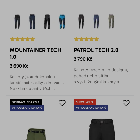
MOUNTAINER TECH
PATROL TECH 2.0
1.0
3 790 Kč
3 690 Kč
Kalhoty moderního designu,
pohodlného střihu
Kalhoty jsou dokonalou
s vyztuženými koleny a
kombinací klasiky a inovace.
zadním dílem. Pohodlí a
Nezklamou ani v těch
funkčnost na každém kroku.
nejnáročnějších
podmínkách. Jsou
DOPRAVA ZDARMA
SLEVA -25 %
nástupcem legendárních
VYROBENO V EVROPĚ
VYROBENO V EVROPĚ
outdoorových kalhot
Mountainer.