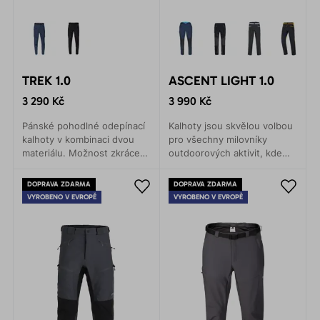
TREK 1.0
ASCENT LIGHT 1.0
3 290 Kč
3 990 Kč
Pánské pohodlné odepínací
Kalhoty jsou skvělou volbou
kalhoty v kombinaci dvou
pro všechny milovníky
materiálu. Možnost zkrácení
outdoorových aktivit, kde
nad kolena. Příjemné
záleží na každém gramu.
spirálové zipy. Tři praktické
Vysoce kvalitní materiál.
DOPRAVA ZDARMA
DOPRAVA ZDARMA
kapsy. Mírně pružný pas
Pohodlný střih. Praktické
VYROBENO V EVROPĚ
VYROBENO V EVROPĚ
s páskem.
detaily.