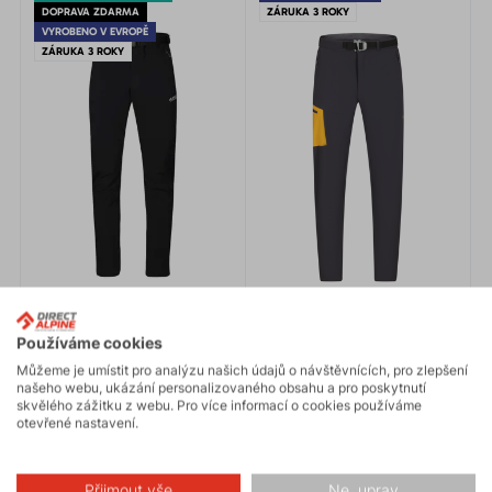
DOPRAVA ZDARMA
ZÁRUKA 3 ROKY
VYROBENO V EVROPĚ
ZÁRUKA 3 ROKY
Používáme cookies
Můžeme je umístit pro analýzu našich údajů o návštěvnících, pro zlepšení
našeho webu, ukázání personalizovaného obsahu a pro poskytnutí
skvělého zážitku z webu. Pro více informací o cookies používáme
otevřené nastavení.
CRUISE 3.0
CRUISE 2.0
Přijmout vše
Ne, uprav