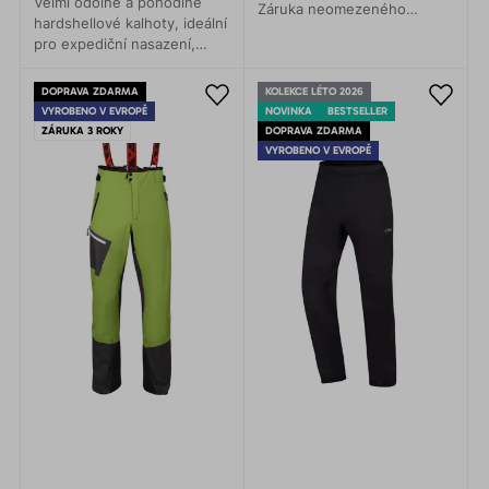
Velmi odolné a pohodlné
Záruka neomezeného
hardshellové kalhoty, ideální
pohybu v jakékoli situaci.
pro expediční nasazení,
Jejich služby oceníte na
horolezectví, skialpinismus,
horských expedicích, při
VHT, turistiku, lyžování.
turistice nebo lezení.
DOPRAVA ZDARMA
KOLEKCE LÉTO 2026
Poskytují maximální ochranu
VYROBENO V EVROPĚ
NOVINKA
BESTSELLER
proti vodě a větru.
ZÁRUKA 3 ROKY
DOPRAVA ZDARMA
VYROBENO V EVROPĚ