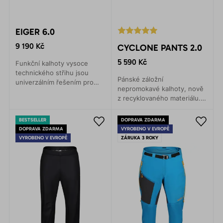
EIGER 6.0
9 190 Kč
CYCLONE PANTS 2.0
5 590 Kč
Funkční kalhoty vysoce
technického střihu jsou
Pánské záložní
univerzálním řešením pro
nepromokavé kalhoty, nově
veškeré zimní sporty. Lyže,
z recyklovaného materiálu.
skialpy, backcountry, zimní
Nejtenčí troj laminát na trhu.
horolezectví.
Lehké, skladné a funkční.
BESTSELLER
DOPRAVA ZDARMA
DOPRAVA ZDARMA
VYROBENO V EVROPĚ
VYROBENO V EVROPĚ
ZÁRUKA 3 ROKY