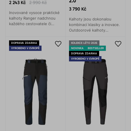
2.0
2 243 Kč
2 990 Kč
3 790 Kč
Inovované vysoce praktické
kalhoty Ranger nadchnou
Kalhoty jsou dokonalou
každého cestovatele či
kombinací klasiky a inovace.
turistu. Jsou to zkrátka
Outdoorové kalhoty
parádní kalhoty na každý
s výztužením kolenou a
den s výborným poměrem
zadní části. Pohodlné a
DOPRAVA ZDARMA
KOLEKCE LÉTO 2026
cena/výkon.
odolné.
VYROBENO V EVROPĚ
NOVINKA
BESTSELLER
DOPRAVA ZDARMA
VYROBENO V EVROPĚ