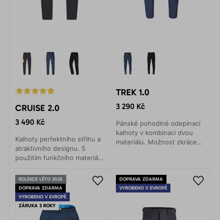
TREK 1.0
3 290 Kč
CRUISE 2.0
3 490 Kč
Pánské pohodlné odepínací
kalhoty v kombinaci dvou
Kalhoty perfektního střihu a
materiálu. Možnost zkrácení
atraktivního designu. S
nad kolena. Příjemné
použitím funkčního materiálu
spirálové zipy. Tři praktické
jsou zde lehké technické
kapsy. Mírně pružný pas
kalhoty pro univerzální
s páskem.
KOLEKCE LÉTO 2026
DOPRAVA ZDARMA
použití.
DOPRAVA ZDARMA
VYROBENO V EVROPĚ
VYROBENO V EVROPĚ
ZÁRUKA 3 ROKY