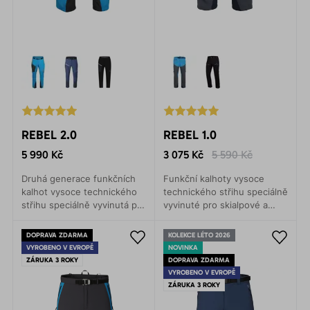
REBEL 2.0
REBEL 1.0
5 990 Kč
3 075 Kč
5 590 Kč
Druhá generace funkčních
Funkční kalhoty vysoce
kalhot vysoce technického
technického střihu speciálně
střihu speciálně vyvinutá pro
vyvinuté pro skialpové a
skialpové a backcountry
backcountry jednodenní
výpravy. Ideální na zimní
výpravy, ledové i mixové
DOPRAVA ZDARMA
KOLEKCE LÉTO 2026
sporty.
lezení, ale i rekreační
VYROBENO V EVROPĚ
NOVINKA
běžecké lyžování.
ZÁRUKA 3 ROKY
DOPRAVA ZDARMA
VYROBENO V EVROPĚ
ZÁRUKA 3 ROKY