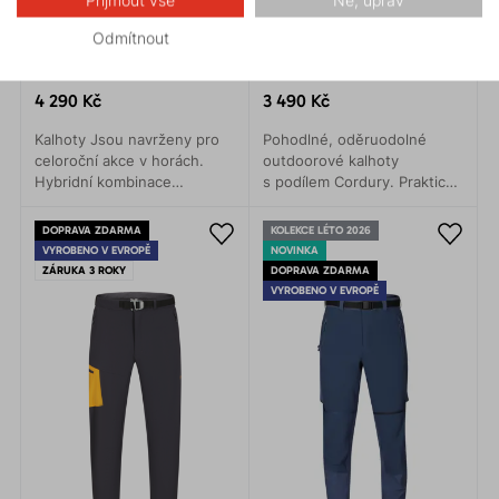
Přijmout vše
Ne, uprav
Odmítnout
CASCADE LIGHT 3.0
CRUISE 3.0
4 290 Kč
3 490 Kč
Kalhoty Jsou navrženy pro
Pohodlné, oděruodolné
celoroční akce v horách.
outdoorové kalhoty
Hybridní kombinace
s podílem Cordury. Praktické
materiálů zajišťuje lehkost,
kapsy, pohodlný pas.
prodyšnost a maximální
DOPRAVA ZDARMA
KOLEKCE LÉTO 2026
komfort.
VYROBENO V EVROPĚ
NOVINKA
ZÁRUKA 3 ROKY
DOPRAVA ZDARMA
VYROBENO V EVROPĚ