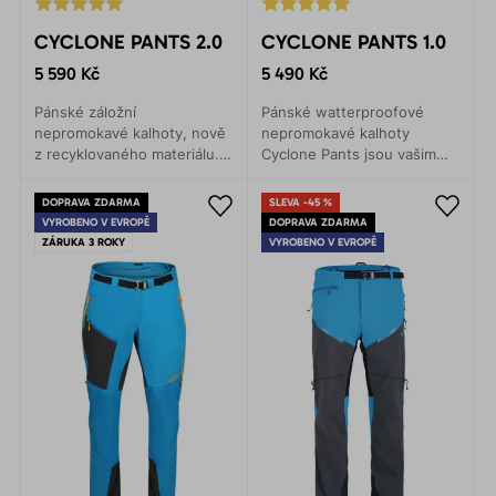
CYCLONE PANTS 2.0
CYCLONE PANTS 1.0
5 590 Kč
5 490 Kč
Pánské záložní
Pánské watterproofové
nepromokavé kalhoty, nově
nepromokavé kalhoty
z recyklovaného materiálu.
Cyclone Pants jsou vašim
Nejtenčí troj laminát na trhu.
parťákem za jakéhokoliv
Lehké, skladné a funkční.
počasí. Lehké sbalitelné,
DOPRAVA ZDARMA
SLEVA -45 %
vždy po ruce
VYROBENO V EVROPĚ
DOPRAVA ZDARMA
ZÁRUKA 3 ROKY
VYROBENO V EVROPĚ