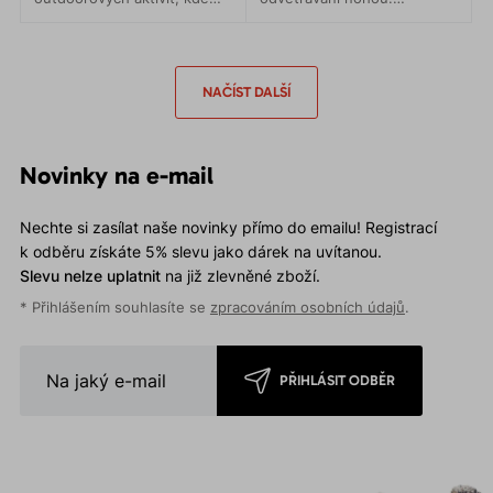
záleží na každém gramu.
Univerzálnost při použití při
Vysoce kvalitní materiál.
všech outdoorových
Pohodlný střih. Praktické
aktivitách.
detaily.
NAČÍST DALŠÍ
Novinky na e-mail
Nechte si zasílat naše novinky přímo do emailu! Registrací
k odběru získáte 5% slevu jako dárek na uvítanou.
Slevu nelze uplatnit
na již zlevněné zboží.
* Přihlášením souhlasíte se
zpracováním osobních údajů
.
PŘIHLÁSIT ODBĚR