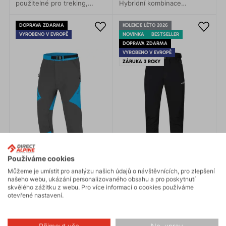
použitelné pro treking,
Hybridní kombinace
horolezectví, lezení,
materiálů zajišťuje lehkost,
turistiku, kolo i každodenní
prodyšnost a maximální
DOPRAVA ZDARMA
KOLEKCE LÉTO 2026
nošení.
komfort.
VYROBENO V EVROPĚ
NOVINKA
BESTSELLER
DOPRAVA ZDARMA
VYROBENO V EVROPĚ
ZÁRUKA 3 ROKY
Používáme cookies
Můžeme je umístit pro analýzu našich údajů o návštěvnících, pro zlepšení
našeho webu, ukázání personalizovaného obsahu a pro poskytnutí
skvělého zážitku z webu. Pro více informací o cookies používáme
otevřené nastavení.