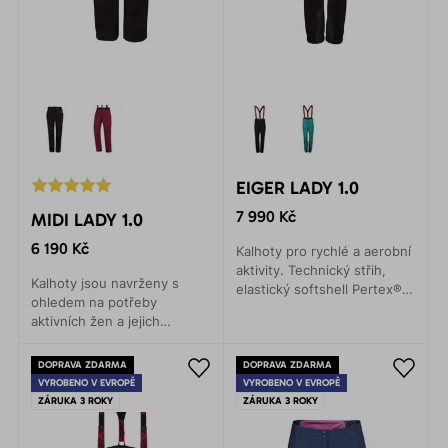
EIGER LADY 1.0
7 990 Kč
MIDI LADY 1.0
6 190 Kč
Kalhoty pro rychlé a aerobní
aktivity. Technický střih,
Kalhoty jsou navrženy s
elastický softshell Pertex®
ohledem na potřeby
Shield pro všechny zimní
aktivních žen a jejich
sporty. Lyžování, skialpy,
pohodlí. Díky nim budete
backcountry nebo zimní
čelit dešti, větru a
lezení.
DOPRAVA ZDARMA
DOPRAVA ZDARMA
nepříznivým podmínkám s
VYROBENO V EVROPĚ
VYROBENO V EVROPĚ
úsměvem na tváři.
ZÁRUKA 3 ROKY
ZÁRUKA 3 ROKY