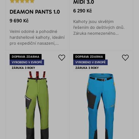
MIDI 3.0
6 290 Kč
DEAMON PANTS 1.0
9 690 Kč
Kalhoty jsou skvělým
řešením do deštivých dnů.
Velmi odolné a pohodlné
Záruka neomezeného
hardshellové kalhoty, ideální
pohybu v jakékoli situaci.
pro expediční nasazení,
Jejich služby oceníte na
horolezectví, skialpinismus,
horských expedicích, při
VHT, turistiku, lyžování.
turistice nebo lezení.
DOPRAVA ZDARMA
DOPRAVA ZDARMA
Poskytují maximální ochranu
VYROBENO V EVROPĚ
VYROBENO V EVROPĚ
proti vodě a větru.
ZÁRUKA 3 ROKY
ZÁRUKA 3 ROKY