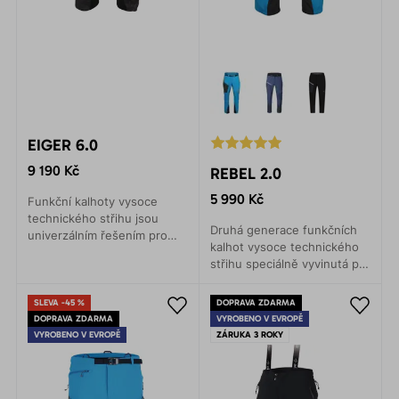
EIGER 6.0
9 190 Kč
REBEL 2.0
5 990 Kč
Funkční kalhoty vysoce
technického střihu jsou
Druhá generace funkčních
univerzálním řešením pro
kalhot vysoce technického
veškeré zimní sporty. Lyže,
střihu speciálně vyvinutá pro
skialpy, backcountry, zimní
skialpové a backcountry
horolezectví.
výpravy. Ideální na zimní
SLEVA -45 %
DOPRAVA ZDARMA
sporty.
DOPRAVA ZDARMA
VYROBENO V EVROPĚ
VYROBENO V EVROPĚ
ZÁRUKA 3 ROKY