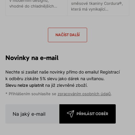
v moderním designu,
směsové tkaniny Cordura®,
vhodné do chladnějších
která má vynikající
podmínek. Zimní pohyb v
trvanlivost a oděruodolnost.
horách, skialpinismus a
Vnitřní počesaný
lyžování.
polyesterový materiál hřeje
a odvádí vlhkost od těla ven.
NAČÍST DALŠÍ
Novinky na e-mail
Nechte si zasílat naše novinky přímo do emailu! Registrací
k odběru získáte 5% slevu jako dárek na uvítanou.
Slevu nelze uplatnit
na již zlevněné zboží.
* Přihlášením souhlasíte se
zpracováním osobních údajů
.
PŘIHLÁSIT ODBĚR