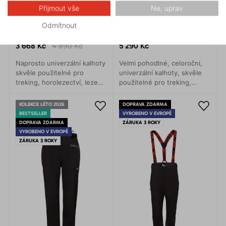
Přijmout vše
Ne, uprav
Odmítnout
CASCADE TOP 1.0
CASCADE PLUS 2.0
3 668 Kč
4 890 Kč
5 290 Kč
Naprosto univerzální kalhoty
Velmi pohodlné, celoroční,
skvěle použitelné pro
univerzální kalhoty, skvěle
treking, horolezectví, lezení
použitelné pro treking,
a turistiku. Anatomicky
horolezectví, lezení,
přesný střih umožňuje
turistiku, kolo i každodenní
KOLEKCE LÉTO 2026
DOPRAVA ZDARMA
naprosto volný pohyb.
nošení.
BESTSELLER
VYROBENO V EVROPĚ
DOPRAVA ZDARMA
ZÁRUKA 3 ROKY
VYROBENO V EVROPĚ
ZÁRUKA 3 ROKY