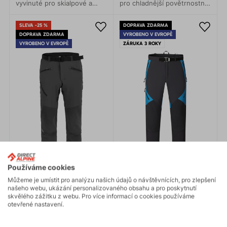
vyvinuté pro skialpové a
pro chladnější povětrnostní
backcountry jednodenní
podmínky. Určené pro zimní
výpravy, ledové i mixové
pohyb v horách,
SLEVA -25 %
DOPRAVA ZDARMA
lezení, ale i rekreační
skialpinismus a lyžování.
DOPRAVA ZDARMA
VYROBENO V EVROPĚ
běžecké lyžování.
VYROBENO V EVROPĚ
ZÁRUKA 3 ROKY
Používáme cookies
Můžeme je umístit pro analýzu našich údajů o návštěvnících, pro zlepšení
našeho webu, ukázání personalizovaného obsahu a pro poskytnutí
skvělého zážitku z webu. Pro více informací o cookies používáme
otevřené nastavení.