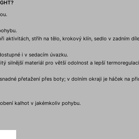
LIGHT?
ou.
pohybu.
i aktivitách, střih na tělo, krokový klín, sedlo v zadním díle
ostupné i v sedacím úvazku.
tý silnější materiál pro větší odolnost a lepší termoregulac
snadné přetažení přes boty; v dolním okraji je háček na př
ůsobení kalhot v jakémkoliv pohybu.