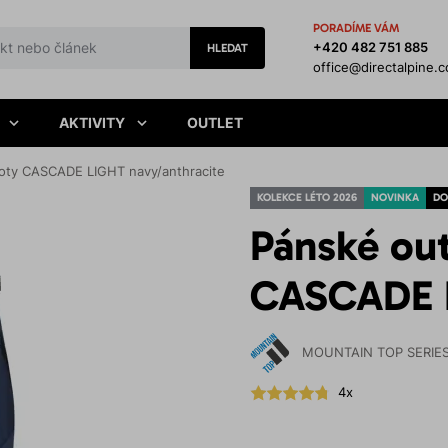
PORADÍME VÁM
+420 482 751 885
HLEDAT
office@directalpine.
AKTIVITY
OUTLET
oty CASCADE LIGHT navy/anthracite
KOLEKCE LÉTO 2026
NOVINKA
DO
Pánské ou
CASCADE L
MOUNTAIN TOP SERIE
4x