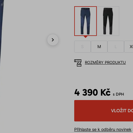
S
M
L
X
Next
ROZMĚRY PRODUKTU
4 390 Kč
s DPH
VLOŽIT D
Přihlaste se k odběru novinek