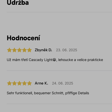
Údržba
Hodnocení
Zbyněk D.
23. 06. 2025
Už mám třetí Cascady Light😁, lehoucke a velice prakticke
Arne K.
24. 06. 2025
Sehr funktionell, bequemer Schnitt, pfiffige Details