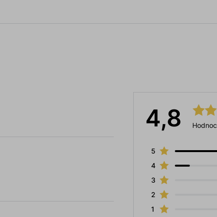
4,8
Hodnoc
5
4
3
2
1