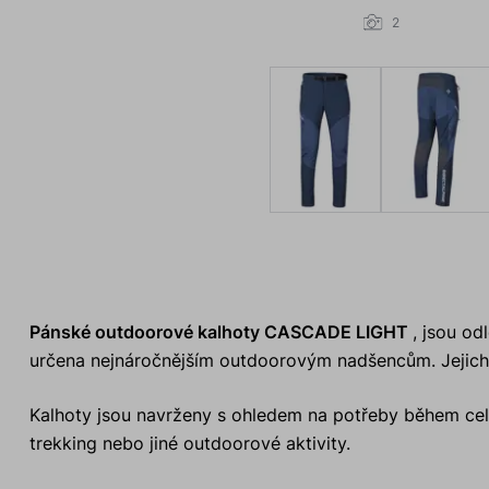
2
Pánské outdoorové kalhoty CASCADE LIGHT
, jsou o
určena nejnáročnějším outdoorovým nadšencům. Jejich i
Kalhoty jsou navrženy s ohledem na potřeby během celor
trekking nebo jiné outdoorové aktivity.