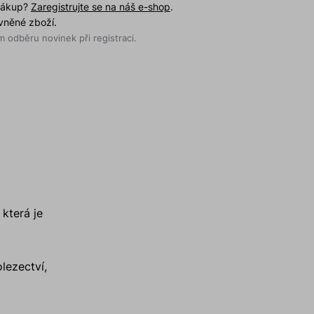
 nákup?
Zaregistrujte se na náš e-shop
.
evněné zboží.
 odběru novinek při registraci.
která je
lezectví,