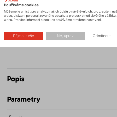
Používáme cookies
Můžeme je umístit pro analýzu našich údajů o návštěvnících, pro zlepšení na
webu, ukázání personalizovaného obsahu a pro poskytnutí skvělého zážitku 
Skalní lezení a
Turistika
webu. Pro více informací o cookies používáme otevřené nastavení.
ferraty
Přijmout vše
Ne, uprav
Odmítnout
Hiking
Popis
Parametry