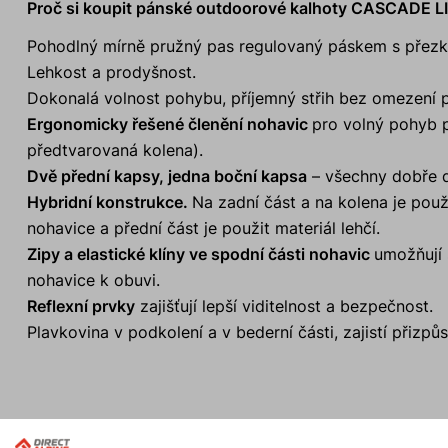
Proč si koupit pánské outdoorové kalhoty CASCADE 
Pohodlný mírně pružný pas regulovaný páskem s přezk
Lehkost a prodyšnost.
Dokonalá volnost pohybu, příjemný střih bez omezení 
Ergonomicky řešené členění nohavic
pro volný pohyb př
předtvarovaná kolena).
Dvě přední kapsy, jedna boční kapsa
– všechny dobře d
Hybridní konstrukce.
Na zadní část a na kolena je použi
nohavice a přední část je použit materiál lehčí.
Zipy a elastické klíny ve spodní části nohavic
umožňují 
nohavice k obuvi.
Reflexní prvky
zajišťují lepší viditelnost a bezpečnost.
Plavkovina v podkolení a v bederní části, zajistí přizp
Aktivity