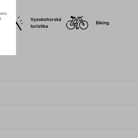
šeho
z
Vysokohorská
Biking
turistika