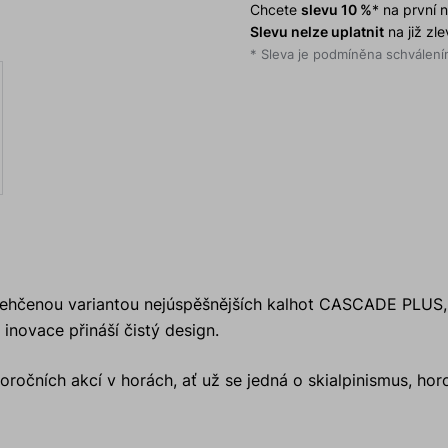
Chcete
slevu 10 %
* na první
Slevu nelze uplatnit
na již zl
* Sleva je podmíněna schválením
dlehčenou variantou nejúspěšnějších kalhot CASCADE PLUS, 
novace přináší čistý design.
očních akcí v horách, ať už se jedná o skialpinismus, horo