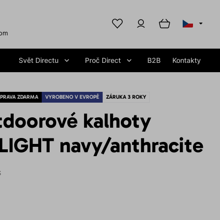
com
Svět Directu
Proč Direct
B2B
Kontakty
PRAVA ZDARMA
VYROBENO V EVROPĚ
ZÁRUKA 3 ROKY
tdoorové kalhoty
IGHT navy/anthracite
S