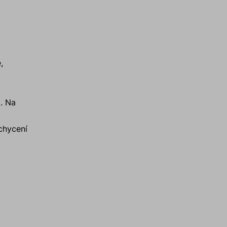
,
i. Na
ichycení