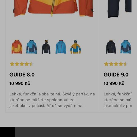
GUIDE 8.0
GUIDE 9.0
10 990 Kč
10 990 Kč
Lehká, funkční a sbalitelná. Skvělý parťák, na
Lehká, funkční a 
kterého se můžete spolehnout za
kterého se může
jakéhokoliv počasí. Ať už se vydáte na
jakéhokoliv počas
horskou expedici, ledolezení, skialpinismus
horskou expedici,
nebo vysokohorskou túru.
nebo vysokohors