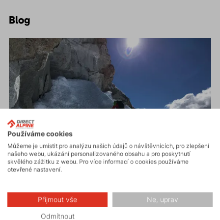
Blog
Používáme cookies
Můžeme je umístit pro analýzu našich údajů o návštěvnících, pro zlepšení
našeho webu, ukázání personalizovaného obsahu a pro poskytnutí
skvělého zážitku z webu. Pro více informací o cookies používáme
otevřené nastavení.
3. června 2026
BLOG
EXPEDICE
Přijmout vše
Ne, uprav
I vy můžete vyrazit za hranice všedních dní
Odmítnout