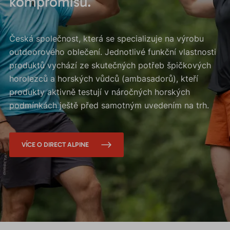
kompromisů.
Česká společnost, která se specializuje na výrobu
outdoorového oblečení. Jednotlivé funkční vlastnosti
produktů vychází ze skutečných potřeb špičkových
horolezců a horských vůdců (ambasadorů), kteří
produkty aktivně testují v náročných horských
podmínkách ještě před samotným uvedením na trh.
VÍCE O DIRECT ALPINE