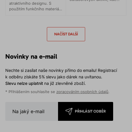
atraktivního designu. S
záleží na každém gramu.
použitím funkčního materiálu
Vysoce kvalitní materiál.
jsou zde lehké technické
Pohodlný střih. Praktické
kalhoty pro univerzální
detaily.
použití.
NAČÍST DALŠÍ
Novinky na e-mail
Nechte si zasílat naše novinky přímo do emailu! Registrací
k odběru získáte 5% slevu jako dárek na uvítanou.
Slevu nelze uplatnit
na již zlevněné zboží.
* Přihlášením souhlasíte se
zpracováním osobních údajů
.
PŘIHLÁSIT ODBĚR