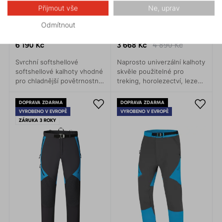
Přijmout vše
Ne, uprav
Odmítnout
COULOIR PLUS 1.0
CASCADE TOP 1.0
6 190 Kč
3 668 Kč
4 890 Kč
Svrchní softshellové
Naprosto univerzální kalhoty
softshellové kalhoty vhodné
skvěle použitelné pro
pro chladnější povětrnostní
treking, horolezectví, lezení
podmínky. Určené pro zimní
a turistiku. Anatomicky
pohyb v horách,
přesný střih umožňuje
DOPRAVA ZDARMA
DOPRAVA ZDARMA
skialpinismus a lyžování.
naprosto volný pohyb.
VYROBENO V EVROPĚ
VYROBENO V EVROPĚ
ZÁRUKA 3 ROKY