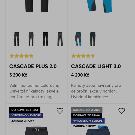
CASCADE PLUS 2.0
CASCADE LIGHT 3.0
5 290 Kč
4 290 Kč
Velmi pohodlné, celoroční,
Kalhoty Jsou navrženy pro
univerzální kalhoty, skvěle
celoroční akce v horách.
použitelné pro treking,
Hybridní kombinace
horolezectví, lezení,
materiálů zajišťuje lehkost,
turistiku, kolo i každodenní
prodyšnost a maximální
DOPRAVA ZDARMA
KOLEKCE LÉTO 2026
nošení.
komfort.
VYROBENO V EVROPĚ
DOPRAVA ZDARMA
ZÁRUKA 3 ROKY
VYROBENO V EVROPĚ
ZÁRUKA 3 ROKY