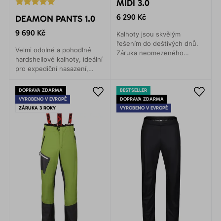
MIDI 3.0
6 290 Kč
DEAMON PANTS 1.0
9 690 Kč
Kalhoty jsou skvělým
řešením do deštivých dnů.
Velmi odolné a pohodlné
Záruka neomezeného
hardshellové kalhoty, ideální
pohybu v jakékoli situaci.
pro expediční nasazení,
Jejich služby oceníte na
horolezectví, skialpinismus,
horských expedicích, při
VHT, turistiku, lyžování.
turistice nebo lezení.
DOPRAVA ZDARMA
BESTSELLER
Poskytují maximální ochranu
VYROBENO V EVROPĚ
DOPRAVA ZDARMA
proti vodě a větru.
ZÁRUKA 3 ROKY
VYROBENO V EVROPĚ