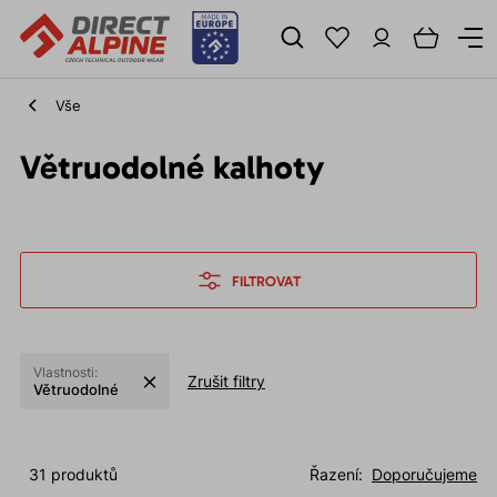
Vše
Větruodolné kalhoty
FILTROVAT
Vlastnosti:
Zrušit filtry
Větruodolné
31 produktů
Řazení:
Doporučujeme