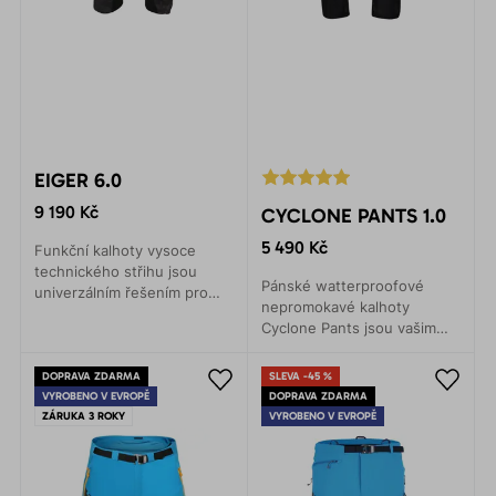
EIGER 6.0
9 190 Kč
CYCLONE PANTS 1.0
5 490 Kč
Funkční kalhoty vysoce
technického střihu jsou
Pánské watterproofové
univerzálním řešením pro
nepromokavé kalhoty
veškeré zimní sporty. Lyže,
Cyclone Pants jsou vašim
skialpy, backcountry, zimní
parťákem za jakéhokoliv
horolezectví.
počasí. Lehké sbalitelné,
DOPRAVA ZDARMA
SLEVA -45 %
vždy po ruce
VYROBENO V EVROPĚ
DOPRAVA ZDARMA
ZÁRUKA 3 ROKY
VYROBENO V EVROPĚ