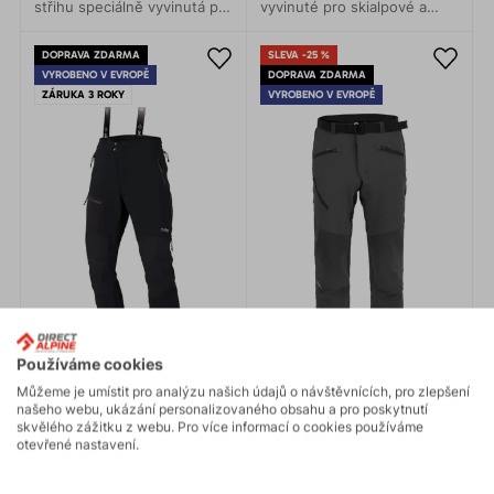
střihu speciálně vyvinutá pro
vyvinuté pro skialpové a
skialpové a backcountry
backcountry jednodenní
výpravy. Ideální na zimní
výpravy, ledové i mixové
DOPRAVA ZDARMA
SLEVA -25 %
sporty.
lezení, ale i rekreační
VYROBENO V EVROPĚ
DOPRAVA ZDARMA
běžecké lyžování.
ZÁRUKA 3 ROKY
VYROBENO V EVROPĚ
Používáme cookies
Můžeme je umístit pro analýzu našich údajů o návštěvnících, pro zlepšení
našeho webu, ukázání personalizovaného obsahu a pro poskytnutí
skvělého zážitku z webu. Pro více informací o cookies používáme
otevřené nastavení.