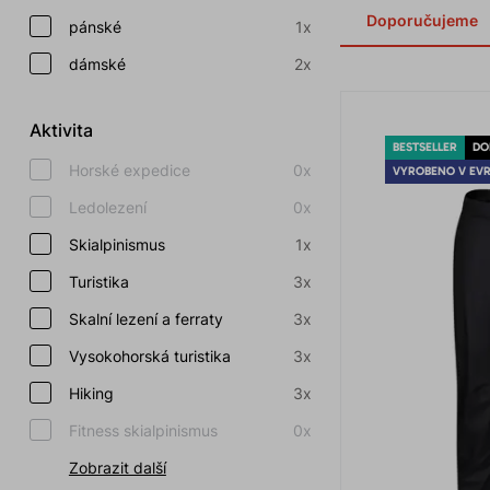
Doporučujeme
pánské
1x
dámské
2x
Aktivita
BESTSELLER
DO
Horské expedice
0x
VYROBENO V EV
Ledolezení
0x
Skialpinismus
1x
Turistika
3x
Skalní lezení a ferraty
3x
Vysokohorská turistika
3x
Hiking
3x
Fitness skialpinismus
0x
Zobrazit další