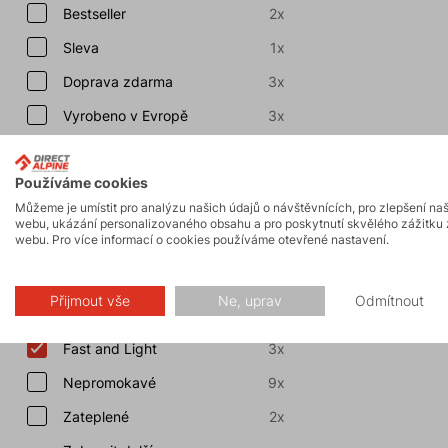
Bestseller
2x
Sleva
1x
Doprava zdarma
3x
Vyrobeno v Evropě
3x
Záruka 3 roky
1x
Používáme cookies
Zobrazit další
Můžeme je umístit pro analýzu našich údajů o návštěvnících, pro zlepšení na
webu, ukázání personalizovaného obsahu a pro poskytnutí skvělého zážitku 
webu. Pro více informací o cookies používáme otevřené nastavení.
Vlastnosti
Prodyšné
38x
Přijmout vše
Ne, uprav
Odmítnout
Větruodolné
31x
Fast and Light
3x
Nepromokavé
9x
Zateplené
2x