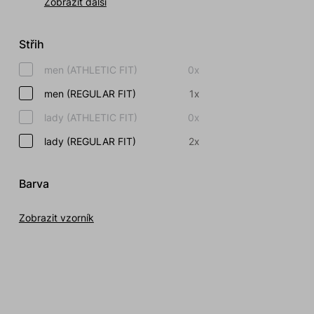
Zobrazit další
Střih
men (ATHLETIC FIT)
0x
men (REGULAR FIT)
1x
lady (ATHLETIC FIT)
0x
lady (REGULAR FIT)
2x
Barva
Zobrazit vzorník