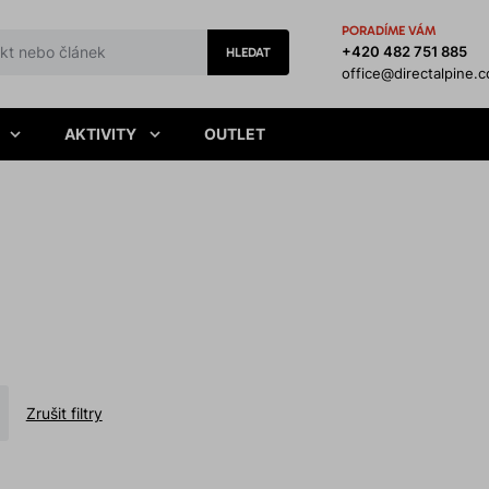
PORADÍME VÁM
+420 482 751 885
HLEDAT
office@directalpine.
AKTIVITY
OUTLET
Zrušit filtry