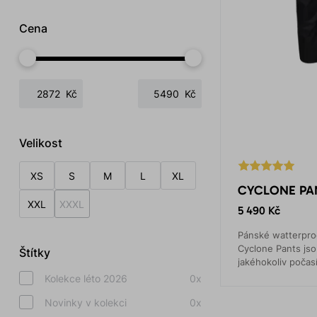
Cena
Kč
Kč
Velikost
XS
S
M
L
XL
CYCLONE PAN
XXL
XXXL
5 490 Kč
Pánské watterpro
Cyclone Pants js
Štítky
jakéhokoliv počasí
ruce
Kolekce léto 2026
0x
Novinky v kolekci
0x