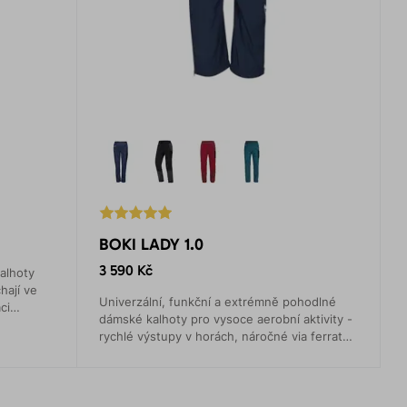
BOKI LADY 1.0
3 590 Kč
alhoty
hají ve
Univerzální, funkční a extrémně pohodlné
ci
dámské kalhoty pro vysoce aerobní aktivity -
rychlé výstupy v horách, náročné via ferraty,
skialpinismus, běh na lyžích apod.