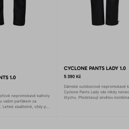
CYCLONE PANTS LADY 1.0
5 390 Kč
TS 1.0
Dámské outdoorové nepromokavé k
Cyclone Pants Lady vás nikdy nenec
ofové nepromokavé kalhoty
štychu. Představují skvělou kombina
ou vašim parťákem za
pohodlí, odolnosti i funkčnosti.
. Lehké sbalitelné, vždy po