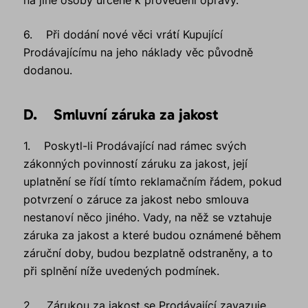
na jiné osoby určené k provedení opravy.
6. Při dodání nové věci vrátí Kupující
Prodávajícímu na jeho náklady věc původně
dodanou.
D. Smluvní záruka za jakost
1. Poskytl-li Prodávající nad rámec svých
zákonných povinností záruku za jakost, její
uplatnění se řídí tímto reklamačním řádem, pokud
potvrzení o záruce za jakost nebo smlouva
nestanoví něco jiného. Vady, na něž se vztahuje
záruka za jakost a které budou oznámené během
záruční doby, budou bezplatně odstraněny, a to
při splnění níže uvedených podmínek.
2. Zárukou za jakost se Prodávající zavazuje,