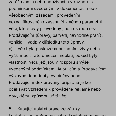
zatěžováním nebo používáním v rozporu s
podmínkami uvedenými v dokumentaci nebo
všeobecnými zásadami, provedením
nekvalifikovaného zásahu či změnou parametrů
věci, které byly provedeny jinou osobou než
Prodávajícím (úpravy, barvení, nevhodné praní),
vznikla-li vada v důsledku této úpravy,
c) věc byla poškozena přírodními živly nebo
vyšší mocí. Tato omezení neplatí, pokud byly
vlastnosti věci, jež jsou v rozporu s výše
uvedenými podmínkami, Kupujícím a Prodávajícím
výslovně dohodnuty, vymíněny nebo
Prodávajícím deklarovány, případně je lze
očekávat vzhledem k prováděné reklamě nebo
obvyklému způsobu užití věci.
5. Kupující uplatní práva ze záruky
kontaktováním Prodávajícího (kontaktní údaje viz