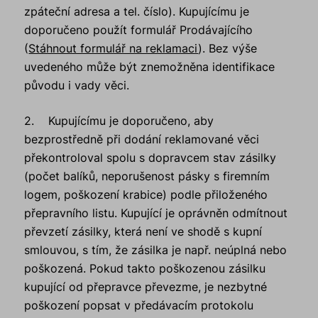
zpáteční adresa a tel. číslo). Kupujícímu je
doporučeno použít formulář Prodávajícího
(
Stáhnout formulář na reklamaci
). Bez výše
uvedeného může být znemožněna identifikace
původu i vady věci.
2. Kupujícímu je doporučeno, aby
bezprostředně při dodání reklamované věci
překontroloval spolu s dopravcem stav zásilky
(počet balíků, neporušenost pásky s firemním
logem, poškození krabice) podle přiloženého
přepravního listu. Kupující je oprávněn odmítnout
převzetí zásilky, která není ve shodě s kupní
smlouvou, s tím, že zásilka je např. neúplná nebo
poškozená. Pokud takto poškozenou zásilku
kupující od přepravce převezme, je nezbytné
poškození popsat v předávacím protokolu