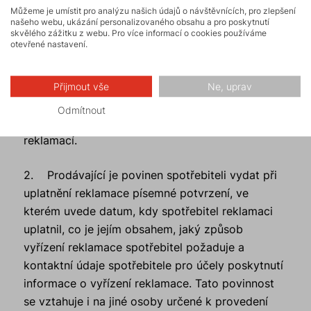
Můžeme je umístit pro analýzu našich údajů o návštěvnících, pro zlepšení
opravy určena jiná osoba, je Prodávající povinen
našeho webu, ukázání personalizovaného obsahu a pro poskytnutí
přijmout reklamaci v kterékoli své provozovně, v
skvělého zážitku z webu. Pro více informací o cookies používáme
otevřené nastavení.
níž je přijetí reklamace možné s ohledem na
sortiment prodávaných výrobků nebo
poskytovaných služeb, případně i ve svém sídle.
Přijmout vše
Ne, uprav
V provozovně musí být po celou provozní dobu
Odmítnout
přítomen pracovník pověřený vyřizováním
reklamací.
2. Prodávající je povinen spotřebiteli vydat při
uplatnění reklamace písemné potvrzení, ve
kterém uvede datum, kdy spotřebitel reklamaci
uplatnil, co je jejím obsahem, jaký způsob
vyřízení reklamace spotřebitel požaduje a
kontaktní údaje spotřebitele pro účely poskytnutí
informace o vyřízení reklamace. Tato povinnost
se vztahuje i na jiné osoby určené k provedení