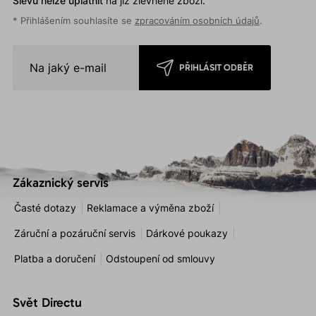
Slevu nelze uplatnit
na již zlevněné zboží.
* Přihlášením souhlasíte se
zpracováním osobních údajů
.
PŘIHLÁSIT ODBĚR
Zákaznický servis
Časté dotazy
Reklamace a výměna zboží
Záruční a pozáruční servis
Dárkové poukazy
Platba a doručení
Odstoupení od smlouvy
Svět Directu