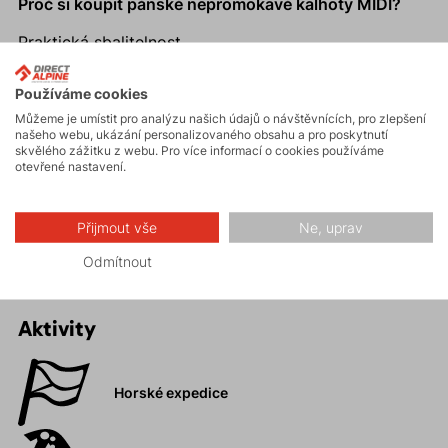
Proč si koupit pánské nepromokavé kalhoty MIDI?
Praktická sbalitelnost.
Třívrstvý laminát pro dokonalou ochranu proti dešti a
větru.
Používáme cookies
Můžeme je umístit pro analýzu našich údajů o návštěvnících, pro zlepšení
Pružný pas s poutky na opasek, odepínací šle.
našeho webu, ukázání personalizovaného obsahu a pro poskytnutí
Zesílená vnitřní strana nohavic.
skvělého zážitku z webu. Pro více informací o cookies používáme
otevřené nastavení.
Ideální pro celoroční využití.
Design příslušenství je pouze informativní. Design se
může odlišovat v závislosti na roku výroby.
Přijmout vše
Ne, uprav
Odmítnout
Aktivity
Horské expedice