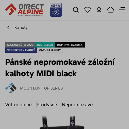
Kalhoty
KOLEKCE LÉTO 2026
BESTSELLER
DOPRAVA ZDARMA
VYROBENO V EVROPĚ
ZÁRUKA 3 ROKY
Pánské nepromokavé záložní
kalhoty MIDI black
MOUNTAIN TOP SERIES
Větruodolné
Prodyšné
Nepromokavé