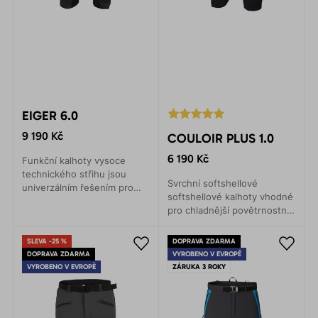
EIGER 6.0
9 190 Kč
COULOIR PLUS 1.0
6 190 Kč
Funkční kalhoty vysoce
technického střihu jsou
Svrchní softshellové
univerzálním řešením pro
softshellové kalhoty vhodné
veškeré zimní sporty. Lyže,
pro chladnější povětrnostní
skialpy, backcountry, zimní
podmínky. Určené pro zimní
horolezectví.
pohyb v horách,
SLEVA -25 %
DOPRAVA ZDARMA
skialpinismus a lyžování.
DOPRAVA ZDARMA
VYROBENO V EVROPĚ
VYROBENO V EVROPĚ
ZÁRUKA 3 ROKY