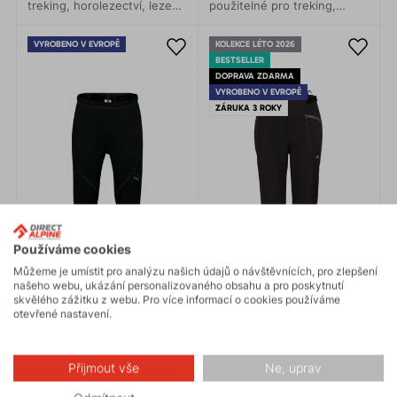
treking, horolezectví, lezení
použitelné pro treking,
a turistiku. Anatomicky
horolezectví, lezení,
přesný střih umožňuje
turistiku, kolo i každodenní
VYROBENO V EVROPĚ
KOLEKCE LÉTO 2026
naprosto volný pohyb.
nošení.
BESTSELLER
DOPRAVA ZDARMA
VYROBENO V EVROPĚ
ZÁRUKA 3 ROKY
Používáme cookies
Můžeme je umístit pro analýzu našich údajů o návštěvnících, pro zlepšení
našeho webu, ukázání personalizovaného obsahu a pro poskytnutí
skvělého zážitku z webu. Pro více informací o cookies používáme
otevřené nastavení.
Přijmout vše
Ne, uprav