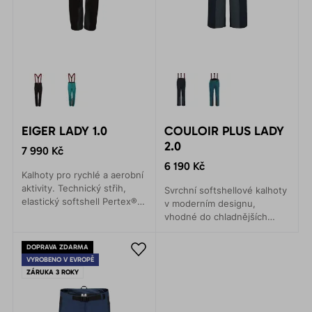
EIGER LADY 1.0
COULOIR PLUS LADY
2.0
7 990 Kč
6 190 Kč
Kalhoty pro rychlé a aerobní
aktivity. Technický střih,
Svrchní softshellové kalhoty
elastický softshell Pertex®
v moderním designu,
Shield pro všechny zimní
vhodné do chladnějších
sporty. Lyžování, skialpy,
podmínek. Zimní pohyb v
backcountry nebo zimní
horách, skialpinismus a
DOPRAVA ZDARMA
lezení.
lyžování.
VYROBENO V EVROPĚ
ZÁRUKA 3 ROKY