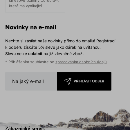
směsové tkaniny Cordura®,
která má vynikající
trvanlivost a oděruodolnost.
Vnitřní počesaný
polyesterový materiál hřeje
Novinky na e-mail
a odvádí vlhkost od těla ven.
Nechte si zasílat naše novinky přímo do emailu! Registrací
k odběru získáte 5% slevu jako dárek na uvítanou.
Slevu nelze uplatnit
na již zlevněné zboží.
* Přihlášením souhlasíte se
zpracováním osobních údajů
.
PŘIHLÁSIT ODBĚR
Zákaznický servis