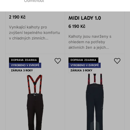
Odmítnout
TONALE PANTS 2.0
2 190 Kč
MIDI LADY 1.0
6 190 Kč
Vynikající kalhoty pro
zvýšení tepelného komfortu
Kalhoty jsou navrženy s
v chladných zimních
ohledem na potřeby
měsících. Skvělé jako spodní
aktivních žen a jejich
elastické kalhoty, ale i jako
pohodlí. Díky nim budete
druhá vrstva.
čelit dešti, větru a
DOPRAVA ZDARMA
DOPRAVA ZDARMA
nepříznivým podmínkám s
VYROBENO V EVROPĚ
VYROBENO V EVROPĚ
úsměvem na tváři.
ZÁRUKA 3 ROKY
ZÁRUKA 3 ROKY