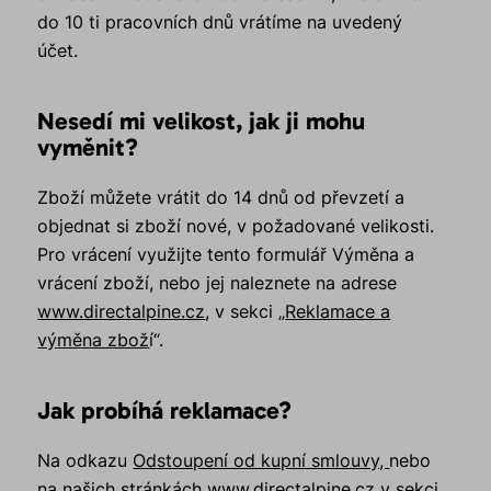
do 10 ti pracovních dnů vrátíme na uvedený
účet.
Nesedí mi velikost, jak ji mohu
vyměnit?
Zboží můžete vrátit do 14 dnů od převzetí a
objednat si zboží nové, v požadované velikosti.
Pro vrácení využijte tento formulář Výměna a
vrácení zboží, nebo jej naleznete na adrese
www.directalpine.cz
, v sekci „
Reklamace a
výměna zbož
í“.
Jak probíhá reklamace?
Na odkazu
Odstoupení od kupní smlouvy,
nebo
na našich stránkách
www.directalpine.cz
v sekci