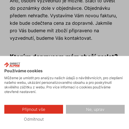
Ano, osobní vyzvednutí je možné. Stačí to uvést
do poznámky dole v objednávce. Objednávku
předem nehraďte. Vystavíme Vám novou fakturu,
kde bude odečtena cena za dopravné. Jakmile
pro Vás budeme mít zboží připraveno na
vyzvednutí, budeme Vás kontaktovat.
Kterým dopravcem mám zboží zaslat?
Zboží můžete zaslat vámi vybraným dopravcem.
Používáme cookies
Důležité je, aby bylo doručeno na naši adresu.
Můžeme je umístit pro analýzu našich údajů o návštěvnících, pro zlepšení
našeho webu, ukázání personalizovaného obsahu a pro poskytnutí
Zaslání vráceného zboží je vždy na náklady
skvělého zážitku z webu. Pro více informací o cookies používáme
otevřené nastavení.
zákazníka.
Za jak dlouho mi bude zboží
Přijmout vše
Ne, uprav
doručeno?
Odmítnout