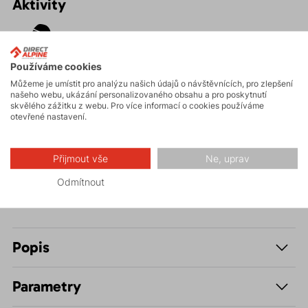
Aktivity
Turistika
Používáme cookies
Můžeme je umístit pro analýzu našich údajů o návštěvnících, pro zlepšení
našeho webu, ukázání personalizovaného obsahu a pro poskytnutí
Hiking
skvělého zážitku z webu. Pro více informací o cookies používáme
otevřené nastavení.
Volnočasové –
Casual
Přijmout vše
Ne, uprav
Odmítnout
Popis
Parametry