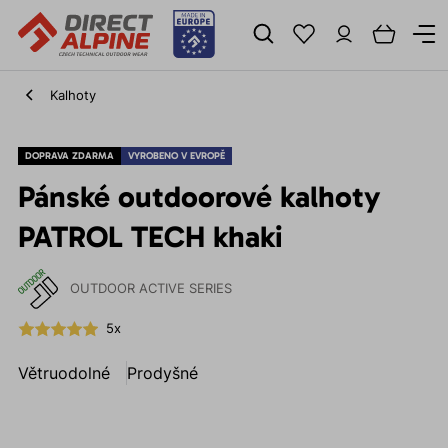
Kalhoty
DOPRAVA ZDARMA
VYROBENO V EVROPĚ
Pánské outdoorové kalhoty
PATROL TECH khaki
OUTDOOR ACTIVE SERIES
5x
Větruodolné
Prodyšné