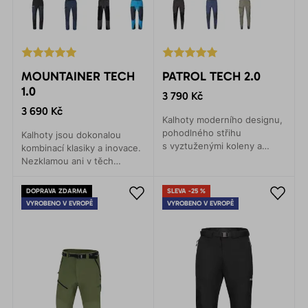
MOUNTAINER TECH
PATROL TECH 2.0
1.0
3 790 Kč
3 690 Kč
Kalhoty moderního designu,
pohodlného střihu
Kalhoty jsou dokonalou
s vyztuženými koleny a
kombinací klasiky a inovace.
zadním dílem. Pohodlí a
Nezklamou ani v těch
funkčnost na každém kroku.
nejnáročnějších
podmínkách. Jsou
DOPRAVA ZDARMA
SLEVA -25 %
nástupcem legendárních
VYROBENO V EVROPĚ
VYROBENO V EVROPĚ
outdoorových kalhot
Mountainer.