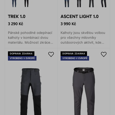
TREK 1.0
ASCENT LIGHT 1.0
3 290 Kč
3 990 Kč
Pánské pohodlné odepínací
Kalhoty jsou skvělou volbou
kalhoty v kombinaci dvou
pro všechny milovníky
materiálu. Možnost zkrácení
outdoorových aktivit, kde
nad kolena. Příjemné
záleží na každém gramu.
spirálové zipy. Tři praktické
Vysoce kvalitní materiál.
DOPRAVA ZDARMA
DOPRAVA ZDARMA
kapsy. Mírně pružný pas
Pohodlný střih. Praktické
VYROBENO V EVROPĚ
VYROBENO V EVROPĚ
s páskem.
detaily.