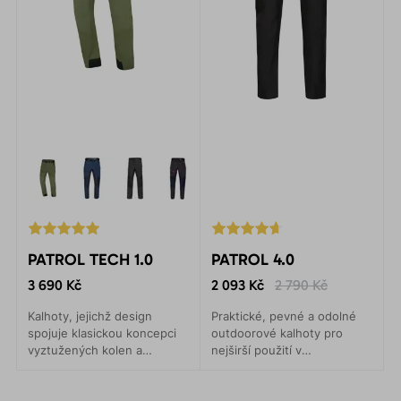
PATROL TECH 1.0
PATROL 4.0
3 690 Kč
2 093 Kč
2 790 Kč
Kalhoty, jejichž design
Praktické, pevné a odolné
spojuje klasickou koncepci
outdoorové kalhoty pro
vyztužených kolen a
nejširší použití v
zadního sedu s moderními,
EKOLOGICKÉM provedení.
funkčními materiály, které