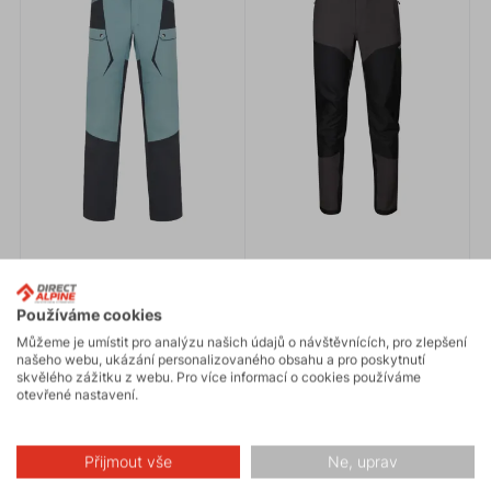
Používáme cookies
Můžeme je umístit pro analýzu našich údajů o návštěvnících, pro zlepšení
našeho webu, ukázání personalizovaného obsahu a pro poskytnutí
skvělého zážitku z webu. Pro více informací o cookies používáme
otevřené nastavení.
RANGER 1.0
MOUNTAINER TECH
2.0
2 243 Kč
2 990 Kč
Přijmout vše
Ne, uprav
3 790 Kč
Inovované vysoce praktické