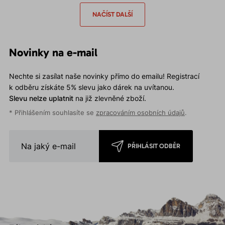
zajišťují vyšší funkčnost a
pohodlí.
NAČÍST DALŠÍ
Novinky na e-mail
Nechte si zasílat naše novinky přímo do emailu! Registrací
k odběru získáte 5% slevu jako dárek na uvítanou.
Slevu nelze uplatnit
na již zlevněné zboží.
* Přihlášením souhlasíte se
zpracováním osobních údajů
.
PŘIHLÁSIT ODBĚR