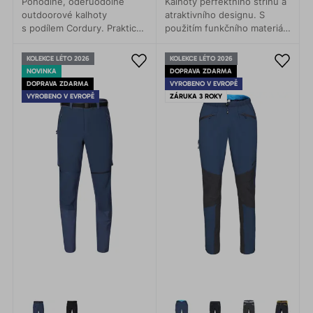
Pohodlné, oděruodolné
Kalhoty perfektního střihu a
outdoorové kalhoty
atraktivního designu. S
s podílem Cordury. Praktické
použitím funkčního materiálu
kapsy, pohodlný pas.
jsou zde lehké technické
kalhoty pro univerzální
KOLEKCE LÉTO 2026
KOLEKCE LÉTO 2026
použití.
NOVINKA
DOPRAVA ZDARMA
DOPRAVA ZDARMA
VYROBENO V EVROPĚ
VYROBENO V EVROPĚ
ZÁRUKA 3 ROKY