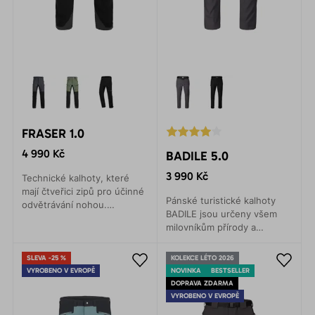
FRASER 1.0
4 990 Kč
BADILE 5.0
3 990 Kč
Technické kalhoty, které
mají čtveřici zipů pro účinné
Pánské turistické kalhoty
odvětrávání nohou.
BADILE jsou určeny všem
Univerzálnost při použití při
milovníkům přírody a
všech outdoorových
outdoorových
aktivitách.
dobrodružství. Moderní
SLEVA -25 %
KOLEKCE LÉTO 2026
design, funkčnost a pohodlí.
VYROBENO V EVROPĚ
NOVINKA
BESTSELLER
DOPRAVA ZDARMA
VYROBENO V EVROPĚ