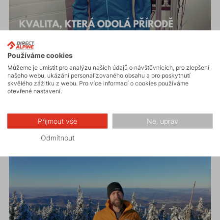
Používáme cookies
30. ledna 2025
BLOG
Můžeme je umístit pro analýzu našich údajů o návštěvnících, pro zlepšení
Testování outdoorového oblečení DIRECT ALPINE:
našeho webu, ukázání personalizovaného obsahu a pro poskytnutí
skvělého zážitku z webu. Pro více informací o cookies používáme
Kvalita, která odolá přírodě
otevřené nastavení.
PŘEČÍST
Přijmout vše
Ne, uprav
Odmítnout