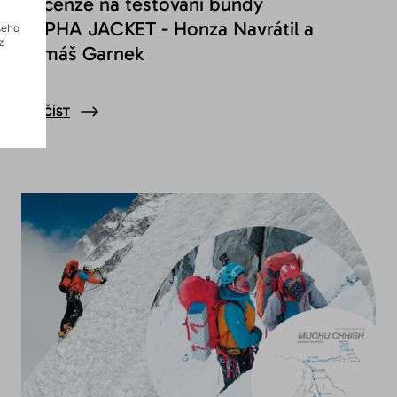
Recenze na testování bundy
ALPHA JACKET - Honza Navrátil a
šeho
z
Tomáš Garnek
PŘEČÍST