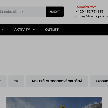
PORADÍME VÁM
+420 482 751 885
HLEDAT
office@directalpine.
AKTIVITY
OUTLET
E
TIP
NEJLEPŠÍ OUTDOOROVÉ OBLEČENÍ
PRODUK