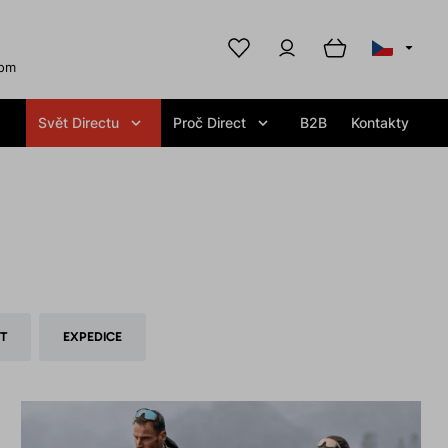
com
Svět Directu
Proč Direct
B2B
Kontakty
T
EXPEDICE