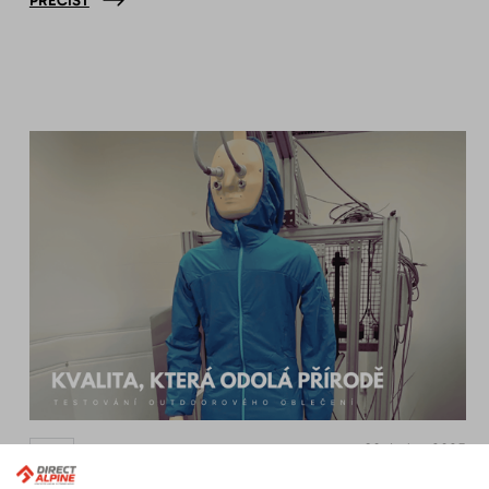
PŘEČÍST
30. ledna 2025
BLOG