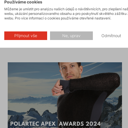
Testování outdoorového oblečení
Používáme cookies
DIRECT ALPINE: Kvalita, která
Můžeme je umístit pro analýzu našich údajů o návštěvnících, pro zlepšení na
webu, ukázání personalizovaného obsahu a pro poskytnutí skvělého zážitku 
odolá přírodě
webu. Pro více informací o cookies používáme otevřené nastavení.
Přijmout vše
Ne, uprav
Odmítnout
PŘEČÍST