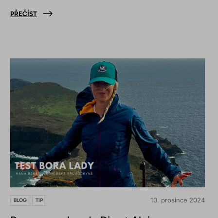
PŘEČÍST
10. prosince 2024
BLOG
TIP