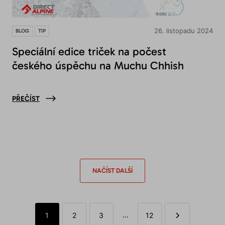
26. listopadu 2024
BLOG
TIP
Speciální edice triček na počest
českého úspěchu na Muchu Chhish
PŘEČÍST
NAČÍST DALŠÍ
...
1
2
3
12