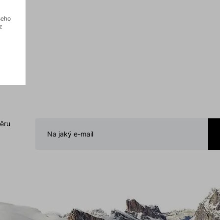
šeho
z
běru