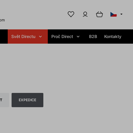
com
Svět Directu
Proč Direct
B2B
Kontakty
T
EXPEDICE