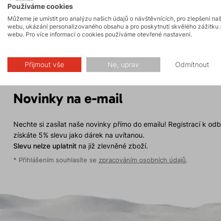
Používáme cookies
Můžeme je umístit pro analýzu našich údajů o návštěvnících, pro zlepšení na
webu, ukázání personalizovaného obsahu a pro poskytnutí skvělého zážitku 
webu. Pro více informací o cookies používáme otevřené nastavení.
Přijmout vše
Ne, uprav
Odmítnout
Novinky na e-mail
Nechte si zasílat naše novinky přímo do emailu! Registrací k od
získáte 5% slevu jako dárek na uvítanou.
Slevu nelze uplatnit
na již zlevněné zboží.
* Přihlášením souhlasíte se
zpracováním osobních údajů
.