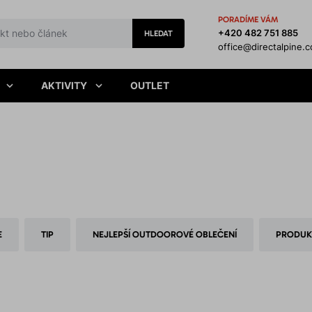
PORADÍME VÁM
+420 482 751 885
HLEDAT
office@directalpine.
AKTIVITY
OUTLET
E
TIP
NEJLEPŠÍ OUTDOOROVÉ OBLEČENÍ
PRODUK