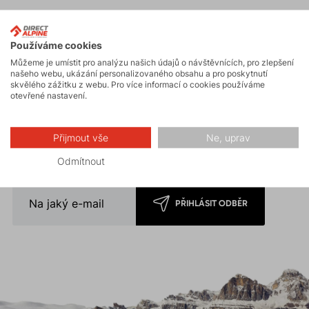
Používáme cookies
Můžeme je umístit pro analýzu našich údajů o návštěvnících, pro zlepšení
Novinky na e-mail
našeho webu, ukázání personalizovaného obsahu a pro poskytnutí
skvělého zážitku z webu. Pro více informací o cookies používáme
otevřené nastavení.
Nechte si zasílat naše novinky přímo do emailu! Registrací
k odběru získáte 5% slevu jako dárek na uvítanou.
Slevu nelze uplatnit
na již zlevněné zboží.
Přijmout vše
Ne, uprav
* Přihlášením souhlasíte se
zpracováním osobních údajů
.
Odmítnout
PŘIHLÁSIT ODBĚR