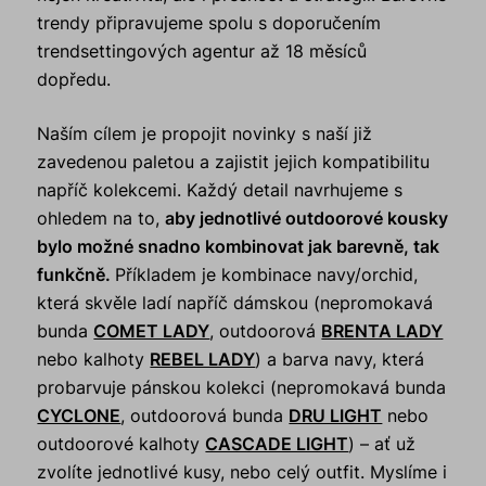
trendy připravujeme spolu s doporučením
trendsettingových agentur až 18 měsíců
dopředu.
Naším cílem je propojit novinky s naší již
zavedenou paletou a zajistit jejich kompatibilitu
napříč kolekcemi. Každý detail navrhujeme s
ohledem na to,
aby jednotlivé outdoorové kousky
bylo možné snadno kombinovat jak barevně, tak
funkčně.
Příkladem je kombinace navy/orchid,
která skvěle ladí napříč dámskou (nepromokavá
bunda
COMET LADY
, outdoorová
BRENTA LADY
nebo kalhoty
REBEL LADY
) a barva navy, která
probarvuje pánskou kolekci (nepromokavá bunda
CYCLONE
, outdoorová bunda
DRU LIGHT
nebo
outdoorové kalhoty
CASCADE LIGHT
) – ať už
zvolíte jednotlivé kusy, nebo celý outfit. Myslíme i