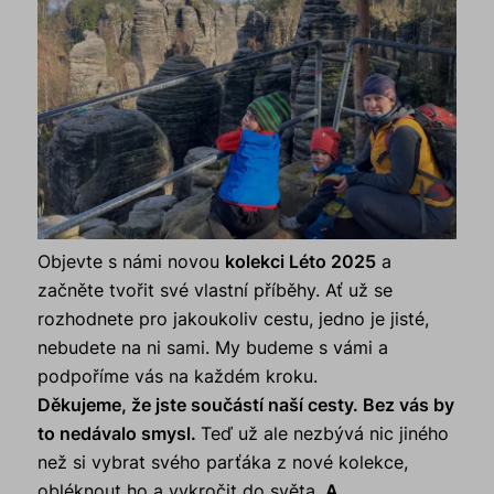
Objevte s námi novou
kolekci Léto 2025
a
začněte tvořit své vlastní příběhy. Ať už se
rozhodnete pro jakoukoliv cestu, jedno je jisté,
nebudete na ni sami. My budeme s vámi a
podpoříme vás na každém kroku.
Děkujeme, že jste součástí naší cesty. Bez vás by
to nedávalo smysl.
Teď už ale nezbývá nic jiného
než si vybrat svého parťáka z nové kolekce,
obléknout ho a vykročit do světa.
A