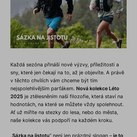
Každá sezóna přináší nové výzvy, příležitosti a
sny, které jen čekají na to, až je objevíte. A právě
v těchto chvílích vám chceme být tím
nejspolehlivějším parťákem.
Nová kolekce Léto
2025
je ztělesněním naší filozofie, která staví na
hodnotách, na které se můžete vždy spolehnout.
Ať už míříte na stezky do lesa, nebo do města,
naše kolekce vás podpoří na každém kroku.
„
Sázka na jistotu
“ není jen prázdný slogan –
je to