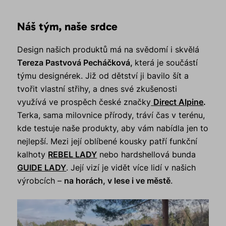
Náš tým, naše srdce
Design našich produktů má na svědomí i skvělá
Tereza Pastvová Pecháčková,
která je součástí
týmu designérek. Již od dětství ji bavilo šít a
tvořit vlastní střihy, a dnes své zkušenosti
využívá ve prospěch české značky
Direct Alpine
.
Terka, sama milovnice přírody, tráví čas v terénu,
kde testuje naše produkty, aby vám nabídla jen to
nejlepší. Mezi její oblíbené kousky patří funkční
kalhoty
REBEL LADY
nebo hardshellová bunda
GUIDE LADY
. Její vizí je vidět více lidí v našich
výrobcích –
na horách, v lese i ve městě
.