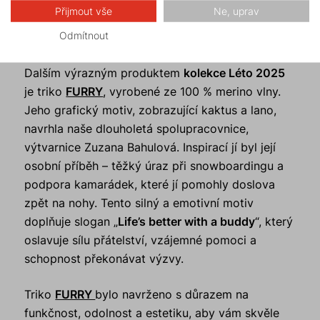
Přijmout vše
Ne, uprav
Odmítnout
Silný příběh ukrytý v designu
Dalším výrazným produktem
kolekce Léto 2025
je triko
FURRY
, vyrobené ze 100 % merino vlny.
Jeho grafický motiv, zobrazující kaktus a lano,
navrhla naše dlouholetá spolupracovnice,
výtvarnice Zuzana Bahulová. Inspirací jí byl její
osobní příběh – těžký úraz při snowboardingu a
podpora kamarádek, které jí pomohly doslova
zpět na nohy. Tento silný a emotivní motiv
doplňuje slogan „
Life’s better with a buddy
“, který
oslavuje sílu přátelství, vzájemné pomoci a
schopnost překonávat výzvy.
Triko
FURRY
bylo navrženo s důrazem na
funkčnost, odolnost a estetiku, aby vám skvěle