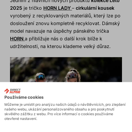
Jedním z hlavních nových produktů
kolekce Léto
2025
je tričko
HORN LADY
–
cirkulární kousek
vyrobený z recyklovaných materiálů, který lze po
dosloužení znovu kompletně recyklovat. Dámský
model navazuje na úspěchy pánského trička
HORN
a přibližuje nás o další krok blíže k
udržitelnosti, na kterou klademe velký důraz.
Používáme cookies
Můžeme je umístit pro analýzu našich údajů o návštěvnících, pro zlepšení
našeho webu, ukázání personalizovaného obsahu a pro poskytnutí
skvělého zážitku z webu. Pro více informací o cookies používáme
otevřené nastavení.