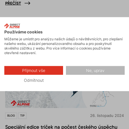
PŘEČÍST
Používáme cookies
Můžeme je umístit pro analýzu našich údajů o návštěvnících, pro zlepšení
našeho webu, ukázání personalizovaného obsahu a pro poskytnutí
skvělého zážitku z webu. Pro více informací o cookies používáme
otevřené nastavení.
Přijmout vše
Ne, uprav
Odmítnout
26. listopadu 2024
BLOG
TIP
Speciální edice triček na počest českého úspěchu