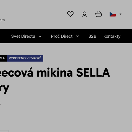
com
Svět Directu
Proč Direct
B2B
Kontakty
RMA
VYROBENO V EVROPĚ
eecová mikina SELLA
ry
S