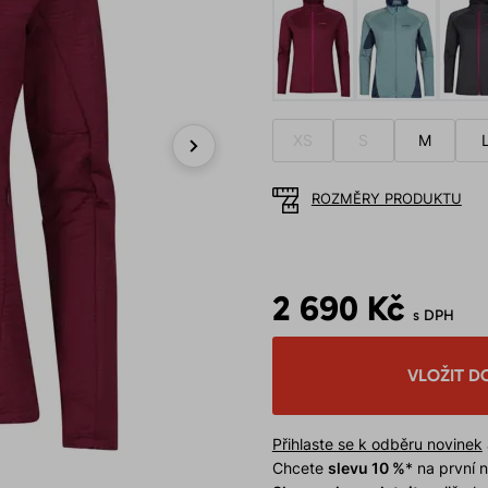
XS
S
M
Next
ROZMĚRY PRODUKTU
2 690 Kč
s DPH
VLOŽIT D
Přihlaste se k odběru novinek
Chcete
slevu 10 %
* na první