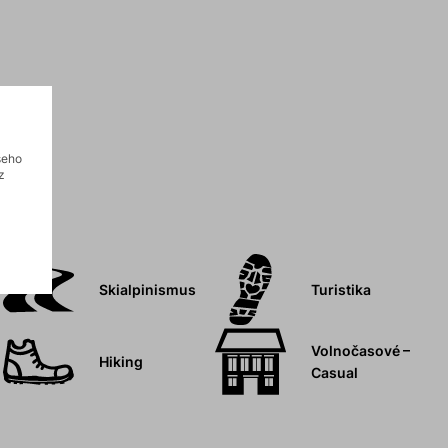
šeho
z
Skialpinismus
Turistika
Volnočasové –
Hiking
Casual