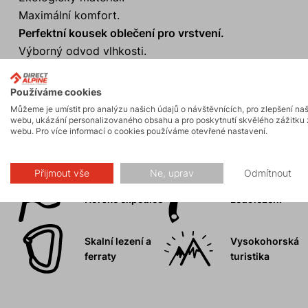
Maximální komfort.
Perfektní kousek oblečení pro vrstvení.
Výborný odvod vlhkosti.
Anatomický límec s měkkým zakončením.
Používáme cookies
Můžeme je umístit pro analýzu našich údajů o návštěvnících, pro zlepšení na
webu, ukázání personalizovaného obsahu a pro poskytnutí skvělého zážitku 
webu. Pro více informací o cookies používáme otevřené nastavení.
Aktivity
Přijmout vše
Ne, uprav
Odmítnout
Horské expedice
Ledolezení
Skalní lezení a
Vysokohorská
ferraty
turistika