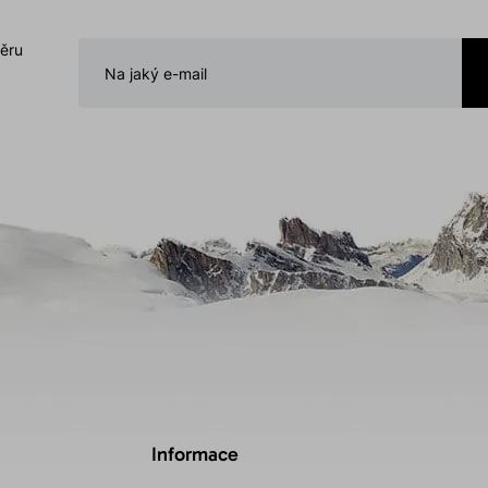
běru
Informace