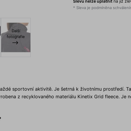
Slevu nelze uplatnit
na již zl
* Sleva je podmíněna schválením
Další
fotografie
aždé sportovní aktivitě. Je šetrná k životnímu prostředí. T
robena z recyklovaného materiálu Kinetix Grid fleece. Je n
?