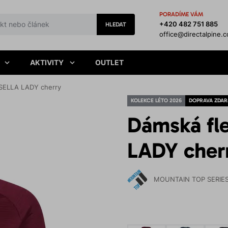
PORADÍME VÁM
+420 482 751 885
HLEDAT
office@directalpine.
AKTIVITY
OUTLET
 SELLA LADY cherry
KOLEKCE LÉTO 2026
DOPRAVA ZDA
Dámská fl
LADY cher
MOUNTAIN TOP SERIE