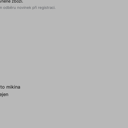
evněné zboží.
 odběru novinek při registraci.
ato mikina
ejen