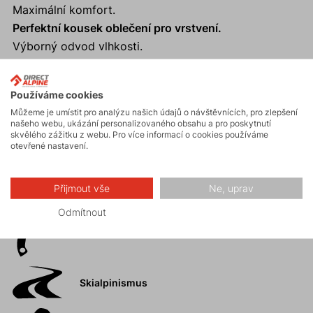
Maximální komfort.
Perfektní kousek oblečení pro vrstvení.
Výborný odvod vlhkosti.
Anatomický límec s měkkým zakončením.
Používáme cookies
Můžeme je umístit pro analýzu našich údajů o návštěvnících, pro zlepšení
našeho webu, ukázání personalizovaného obsahu a pro poskytnutí
Aktivity
skvělého zážitku z webu. Pro více informací o cookies používáme
otevřené nastavení.
Horské expedice
Přijmout vše
Ne, uprav
Odmítnout
Ledolezení
Skialpinismus