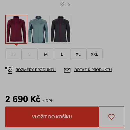
5
XS
S
M
L
XL
XXL
ROZMĚRY PRODUKTU
DOTAZ K PRODUKTU
2 690 Kč
s DPH
VLOŽIT DO KOŠÍKU