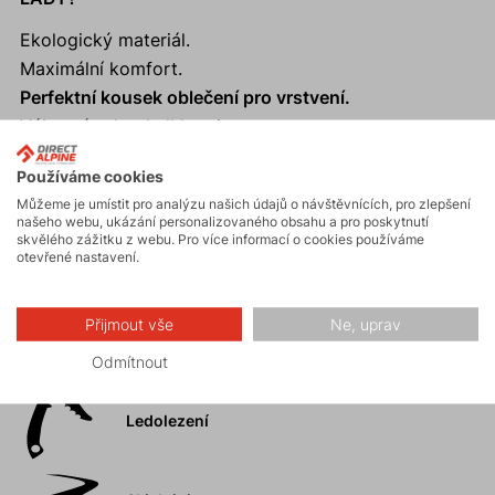
Ekologický materiál.
Maximální komfort.
Perfektní kousek oblečení pro vrstvení.
Výborný odvod vlhkosti.
Anatomický límec s měkkým zakončením.
Používáme cookies
Můžeme je umístit pro analýzu našich údajů o návštěvnících, pro zlepšení
našeho webu, ukázání personalizovaného obsahu a pro poskytnutí
skvělého zážitku z webu. Pro více informací o cookies používáme
otevřené nastavení.
Aktivity
Přijmout vše
Ne, uprav
Horské expedice
Odmítnout
Ledolezení