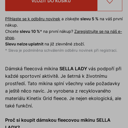
VLOŽIT DO KOŠÍKU
Přihlaste se k odběru novinek
a získejte
slevu 5 %
na váš první
nákup.
Chcete
slevu 10 %
* na první nákup?
Zaregistrujte se na náš e-
shop
.
Slevu nelze uplatnit
na již zlevněné zboží.
* Sleva je podmíněna schválením odběru novinek při registraci.
Dámská fleecová mikina
SELLA LADY
vás podpoří při
každé sportovní aktivitě. Je šetrná k životnímu
prostředí. Tato mikina splní všechny vaše požadavky
a ještě něco navíc. Je vyrobena z recyklovaného
materiálu Kinetix Grid fleece. Je nejen ekologická, ale
také funkční.
Proč si koupit dámskou fleecovou mikinu SELLA
LADY?