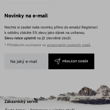
Strečová a pohodlná, která
vás nikterak neomezí v
pohybu.
Novinky na e-mail
Nechte si zasílat naše novinky přímo do emailu! Registrací
k odběru získáte 5% slevu jako dárek na uvítanou.
Slevu nelze uplatnit
na již zlevněné zboží.
* Přihlášením souhlasíte se
zpracováním osobních údajů
.
PŘIHLÁSIT ODBĚR
Zákaznický servis