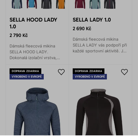
SELLA HOOD LADY
SELLA LADY 1.0
1.0
2 690 Kč
2 790 Kč
Dámská fleecová mikina
SELLA LADY vás podpoří při
Dámská fleecová mikina
každé sportovní aktivitě. Je
SELLA HOOD LADY.
šetrná k životnímu prostředí.
Dokonalá izolační vrstva,
která nezklame ani při těch
nejnáročnějších sportovních
DOPRAVA ZDARMA
DOPRAVA ZDARMA
aktivitách.
VYROBENO V EVROPĚ
VYROBENO V EVROPĚ