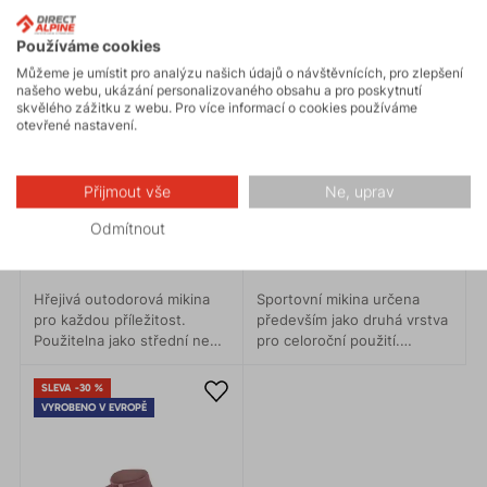
Používáme cookies
Můžeme je umístit pro analýzu našich údajů o návštěvnících, pro zlepšení
našeho webu, ukázání personalizovaného obsahu a pro poskytnutí
skvělého zážitku z webu. Pro více informací o cookies používáme
otevřené nastavení.
Přijmout vše
Ne, uprav
ALASKA LADY 1.0
ETNA LADY 2.0
Odmítnout
3 490 Kč
2 590 Kč
Hřejivá outodorová mikina
Sportovní mikina určena
pro každou příležitost.
především jako druhá vrstva
Použitelna jako střední nebo
pro celoroční použití.
svrchní vrstva s příjemnou
Strečová a pohodlná, která
kapucou. Zahřeje a
vás nikterak neomezí v
SLEVA -30 %
současně dobře odvádí
pohybu.
VYROBENO V EVROPĚ
přebytečnou vlhkost.