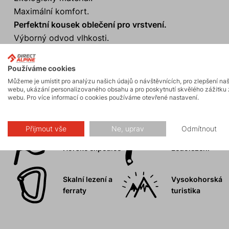
Maximální komfort.
Perfektní kousek oblečení pro vrstvení.
Výborný odvod vlhkosti.
Anatomický límec s měkkým zakončením.
Používáme cookies
Můžeme je umístit pro analýzu našich údajů o návštěvnících, pro zlepšení na
webu, ukázání personalizovaného obsahu a pro poskytnutí skvělého zážitku 
webu. Pro více informací o cookies používáme otevřené nastavení.
Aktivity
Přijmout vše
Ne, uprav
Odmítnout
Horské expedice
Ledolezení
Skalní lezení a
Vysokohorská
ferraty
turistika