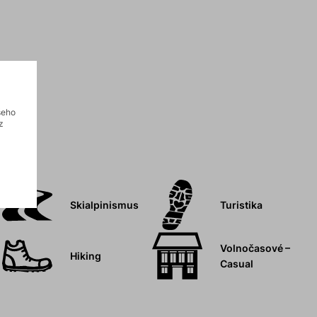
šeho
z
Skialpinismus
Turistika
Volnočasové –
Hiking
Casual