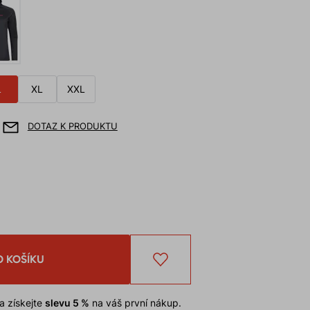
L
XL
XXL
DOTAZ K PRODUKTU
O KOŠÍKU
a získejte
slevu 5 %
na váš první nákup.