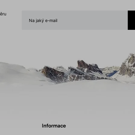
běru
Informace