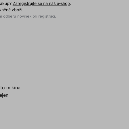
 nákup?
Zaregistrujte se na náš e-shop
.
evněné zboží.
 odběru novinek při registraci.
ato mikina
ejen