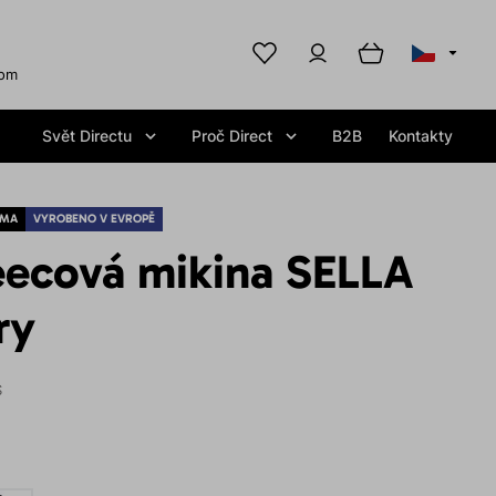
com
Svět Directu
Proč Direct
B2B
Kontakty
RMA
VYROBENO V EVROPĚ
eecová mikina SELLA
ry
S