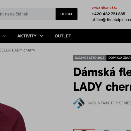
PORADÍME VÁM
+420 482 751 885
HLEDAT
office@directalpine.
AKTIVITY
OUTLET
 SELLA LADY cherry
KOLEKCE LÉTO 2026
DOPRAVA ZDA
Dámská fl
LADY cher
MOUNTAIN TOP SERIE