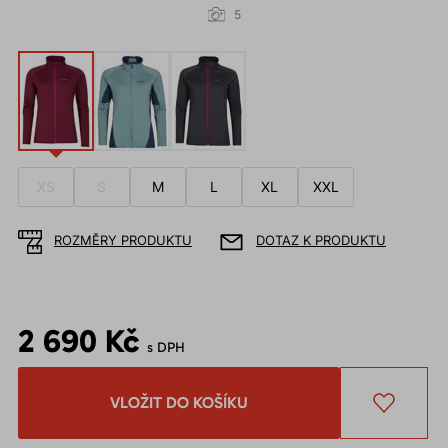
5
XS
S
M
L
XL
XXL
ROZMĚRY PRODUKTU
DOTAZ K PRODUKTU
2 690 Kč
s DPH
VLOŽIT DO KOŠÍKU