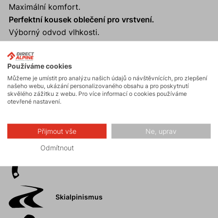
Maximální komfort.
Perfektní kousek oblečení pro vrstvení.
Výborný odvod vlhkosti.
Anatomický límec s měkkým zakončením.
Používáme cookies
Můžeme je umístit pro analýzu našich údajů o návštěvnících, pro zlepšení
našeho webu, ukázání personalizovaného obsahu a pro poskytnutí
Aktivity
skvělého zážitku z webu. Pro více informací o cookies používáme
otevřené nastavení.
Horské expedice
Přijmout vše
Ne, uprav
Odmítnout
Ledolezení
Skialpinismus