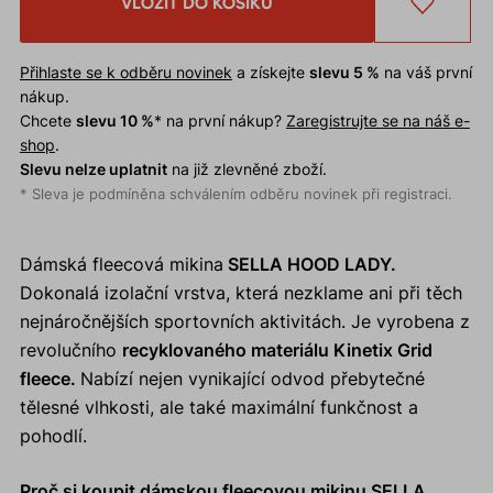
VLOŽIT DO KOŠÍKU
Přihlaste se k odběru novinek
a získejte
slevu 5 %
na váš první
nákup.
Chcete
slevu 10 %
* na první nákup?
Zaregistrujte se na náš e-
shop
.
Slevu nelze uplatnit
na již zlevněné zboží.
* Sleva je podmíněna schválením odběru novinek při registraci.
Dámská fleecová mikina
SELLA HOOD LADY.
Dokonalá izolační vrstva, která nezklame ani při těch
nejnáročnějších sportovních aktivitách. Je vyrobena z
revolučního
recyklovaného materiálu Kinetix Grid
fleece.
Nabízí nejen vynikající odvod přebytečné
tělesné vlhkosti, ale také maximální funkčnost a
pohodlí.
Proč si koupit dámskou fleecovou mikinu SELLA