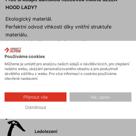
HOOD LADY?
Ekologický materiál.
Perfektní odvod vlhkosti díky vnitřní struktuře
materiálu.
Anatomický střih a pružný materiál.
Moderní sportovní střih a dobře padnoucí kapuce.
Používáme cookies
Promyšlený systém kapes
Můžeme je umístit pro analýzu našich údajů o návštěvnících, pro zlepšení
našeho webu, ukázání personalizovaného obsahu a pro poskytnutí
skvělého zážitku z webu. Pro více informací o cookies používáme
otevřené nastavení.
Aktivity
Přijmout vše
Ne, uprav
Odmítnout
Horské expedice
Ledolezení