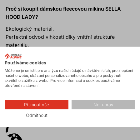
Proč si koupit dámskou fleecovou mikinu SELLA
HOOD LADY?
Ekologický materiál.
Perfektní odvod vlhkosti díky vnitřní struktuře
materiálu.
Anatomický střih a pružný materiál.
Moderní sportovní střih a dobře padnoucí kapuce.
Používáme cookies
Promyšlený systém kapes
Můžeme je umístit pro analýzu našich údajů o návštěvnících, pro zlepšení
našeho webu, ukázání personalizovaného obsahu a pro poskytnutí
skvělého zážitku z webu. Pro více informací o cookies používáme
otevřené nastavení.
Aktivity
Přijmout vše
Ne, uprav
Odmítnout
Horské expedice