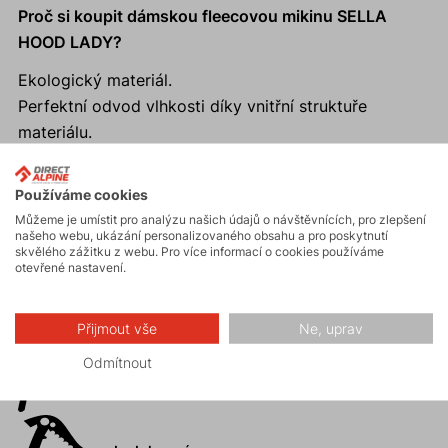
Proč si koupit dámskou fleecovou mikinu SELLA
HOOD LADY?
Ekologický materiál.
Perfektní odvod vlhkosti díky vnitřní struktuře
materiálu.
Anatomický střih a pružný materiál.
Moderní sportovní střih a dobře padnoucí kapuce.
Používáme cookies
Promyšlený systém kapes
Můžeme je umístit pro analýzu našich údajů o návštěvnících, pro zlepšení
našeho webu, ukázání personalizovaného obsahu a pro poskytnutí
skvělého zážitku z webu. Pro více informací o cookies používáme
otevřené nastavení.
Aktivity
Přijmout vše
Ne, uprav
Odmítnout
Horské expedice