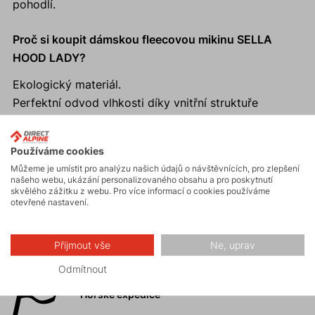
pohodlí.
Proč si koupit dámskou fleecovou mikinu SELLA
HOOD LADY?
Ekologický materiál.
Perfektní odvod vlhkosti díky vnitřní struktuře
materiálu.
Anatomický střih a pružný materiál.
Používáme cookies
Moderní sportovní střih a dobře padnoucí kapuce.
Můžeme je umístit pro analýzu našich údajů o návštěvnících, pro zlepšení
Promyšlený systém kapes
našeho webu, ukázání personalizovaného obsahu a pro poskytnutí
skvělého zážitku z webu. Pro více informací o cookies používáme
otevřené nastavení.
Přijmout vše
Ne, uprav
Aktivity
Odmítnout
Horské expedice