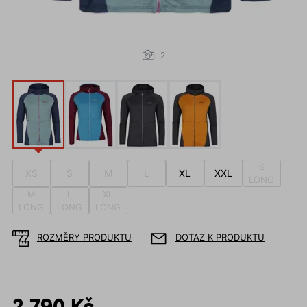
2
S
XS
S
M
L
XL
XXL
LONG
M
L
XL
LONG
LONG
LONG
ROZMĚRY PRODUKTU
DOTAZ K PRODUKTU
2 790 Kč