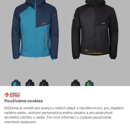
Používáme cookies
Můžeme je umístit pro analýzu našich údajů o návštěvnících, pro zlepšení
UNIQ 3.0
UNIQ 2.0
našeho webu, ukázání personalizovaného obsahu a pro poskytnutí
skvělého zážitku z webu. Pro více informací o cookies používáme
6 990 Kč
6 990 Kč
otevřené nastavení.