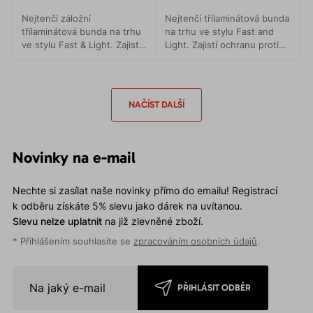
Nejtenčí záložní
Nejtenčí třílaminátová bunda
třílaminátová bunda na trhu
na trhu ve stylu Fast and
ve stylu Fast & Light. Zajistí
Light. Zajistí ochranu proti
ochranu proti dešti s
dešti s minimální hmotností.
minimální hmotností.
NAČÍST DALŠÍ
Novinky na e-mail
Nechte si zasílat naše novinky přímo do emailu! Registrací
k odběru získáte 5% slevu jako dárek na uvítanou.
Slevu nelze uplatnit
na již zlevněné zboží.
* Přihlášením souhlasíte se
zpracováním osobních údajů
.
PŘIHLÁSIT ODBĚR