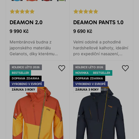
DEAMON 2.0
DEAMON PANTS 1.0
9 990 Kč
9 690 Kč
Membránová budna z
Velmi odolné a pohodlné
japonského materiálu
hardshellové kalhoty, ideální
Gelanots, díky kterému
pro expediční nasazení,
dosahuje revolučních
horolezectví, skialpinismus,
hodnot v prodyšnosti, při
VHT, turistiku, lyžování.
KOLEKCE LÉTO 2026
KOLEKCE LÉTO 2026
zachování výborné
Poskytují maximální ochranu
BESTSELLER
NOVINKA
BESTSELLER
mechanické odolnosti.
proti vodě a větru.
DOPRAVA ZDARMA
DOPRAVA ZDARMA
VYROBENO V EVROPĚ
VYROBENO V EVROPĚ
ZÁRUKA 3 ROKY
ZÁRUKA 3 ROKY