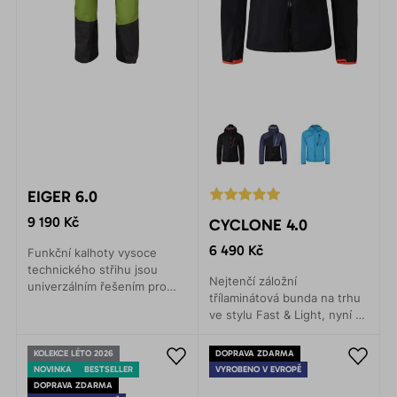
EIGER 6.0
9 190 Kč
CYCLONE 4.0
6 490 Kč
Funkční kalhoty vysoce
technického střihu jsou
Nejtenčí záložní
univerzálním řešením pro
třílaminátová bunda na trhu
veškeré zimní sporty. Lyže,
ve stylu Fast & Light, nyní z
skialpy, backcountry, zimní
recykovaného materiálu.
horolezectví.
Zajistí ochranu proti dešti s
KOLEKCE LÉTO 2026
DOPRAVA ZDARMA
minimální hmotností.
NOVINKA
BESTSELLER
VYROBENO V EVROPĚ
DOPRAVA ZDARMA