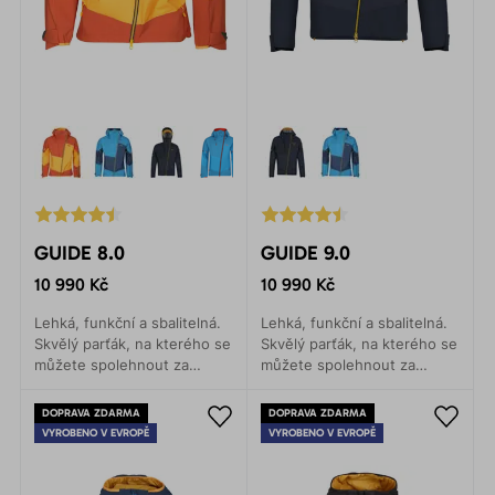
GUIDE 8.0
GUIDE 9.0
10 990 Kč
10 990 Kč
Lehká, funkční a sbalitelná.
Lehká, funkční a sbalitelná.
Skvělý parťák, na kterého se
Skvělý parťák, na kterého se
můžete spolehnout za
můžete spolehnout za
jakéhokoliv počasí. Ať už se
jakéhokoliv počasí. Ať už se
vydáte na horskou expedici,
vydáte na horskou expedici,
DOPRAVA ZDARMA
DOPRAVA ZDARMA
ledolezení, skialpinismus
ledolezení, skialpinismus
VYROBENO V EVROPĚ
VYROBENO V EVROPĚ
nebo vysokohorskou túru.
nebo vysokohorskou túru.