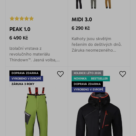
MIDI 3.0
6 290 Kč
PEAK 1.0
6 490 Kč
Kalhoty jsou skvělým
řešením do deštivých dnů.
Izolační vrstava z
Záruka neomezeného
revolučního materiálu
pohybu v jakékoli situaci.
Thindown™. Jasná volba,
Jejich služby oceníte na
když potřebujete šetřit
horských expedicích, při
gramy, zajistit si tepelný
turistice nebo lezení.
DOPRAVA ZDARMA
KOLEKCE LÉTO 2026
komfort i volnost pohybu.
VYROBENO V EVROPĚ
NOVINKA
BESTSELLER
ZÁRUKA 3 ROKY
DOPRAVA ZDARMA
VYROBENO V EVROPĚ