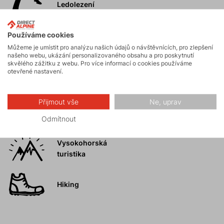
Ledolezení
Používáme cookies
Skialpinismus
Můžeme je umístit pro analýzu našich údajů o návštěvnících, pro zlepšení
našeho webu, ukázání personalizovaného obsahu a pro poskytnutí
skvělého zážitku z webu. Pro více informací o cookies používáme
otevřené nastavení.
Turistika
Přijmout vše
Ne, uprav
Skalní lezení a
ferraty
Odmítnout
Vysokohorská
turistika
Hiking