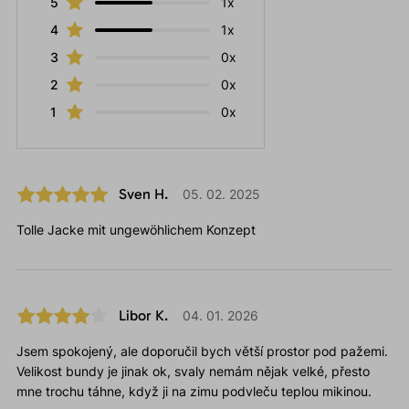
5
1x
4
1x
3
0x
2
0x
1
0x
Sven H.
05. 02. 2025
Tolle Jacke mit ungewöhlichem Konzept
Libor K.
04. 01. 2026
Jsem spokojený, ale doporučil bych větší prostor pod pažemi.
Velikost bundy je jinak ok, svaly nemám nějak velké, přesto
mne trochu táhne, když ji na zimu podvleču teplou mikinou.