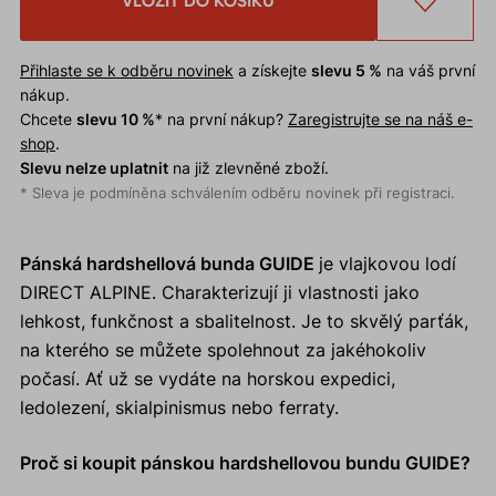
VLOŽIT DO KOŠÍKU
Přihlaste se k odběru novinek
a získejte
slevu 5 %
na váš první
nákup.
Chcete
slevu 10 %
* na první nákup?
Zaregistrujte se na náš e-
shop
.
Slevu nelze uplatnit
na již zlevněné zboží.
* Sleva je podmíněna schválením odběru novinek při registraci.
Pánská hardshellová bunda GUIDE
je vlajkovou lodí
DIRECT ALPINE. Charakterizují ji vlastnosti jako
lehkost, funkčnost a sbalitelnost. Je to skvělý parťák,
na kterého se můžete spolehnout za jakéhokoliv
počasí. Ať už se vydáte na horskou expedici,
ledolezení, skialpinismus nebo ferraty.
Proč si koupit pánskou hardshellovou bundu GUIDE?