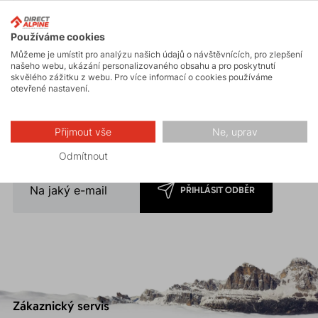
veškerého outdoorového
oblečení.
Používáme cookies
Novinky na e-mail
Můžeme je umístit pro analýzu našich údajů o návštěvnících, pro zlepšení
našeho webu, ukázání personalizovaného obsahu a pro poskytnutí
skvělého zážitku z webu. Pro více informací o cookies používáme
otevřené nastavení.
Nechte si zasílat naše novinky přímo do emailu! Registrací
k odběru získáte 5% slevu jako dárek na uvítanou.
Slevu nelze uplatnit
na již zlevněné zboží.
Přijmout vše
Ne, uprav
* Přihlášením souhlasíte se
zpracováním osobních údajů
.
Odmítnout
PŘIHLÁSIT ODBĚR
Zákaznický servis