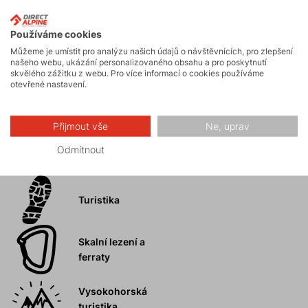
Aktivity
Používáme cookies
Horské expedice
Můžeme je umístit pro analýzu našich údajů o návštěvnících, pro zlepšení
našeho webu, ukázání personalizovaného obsahu a pro poskytnutí
skvělého zážitku z webu. Pro více informací o cookies používáme
otevřené nastavení.
Ledolezení
Přijmout vše
Ne, uprav
Odmítnout
Skialpinismus
Turistika
Skalní lezení a
ferraty
Vysokohorská
turistika