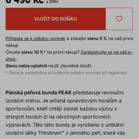
s DPH
VLOŽIT DO KOŠÍKU
Přihlaste se k odběru novinek
a získejte
slevu 5 %
na váš první
nákup.
Chcete
slevu 10 %
* na první nákup?
Zaregistrujte se na náš e-
shop
.
Slevu nelze uplatnit
na již zlevněné zboží.
* Sleva je podmíněna schválením odběru novinek při registraci.
Pánská péřová bunda PEAK
představuje revoluční
izolační vrstvu. Je určená opravdovým horalům a
sportovcům, kteří chtějí zdolat každou výzvu v
drsných horách či na náročných sportovních
výpravách. Tělo této bundy je vyrobeno z unikátní
izolační látky Thindown™ z jemného peří, která vás