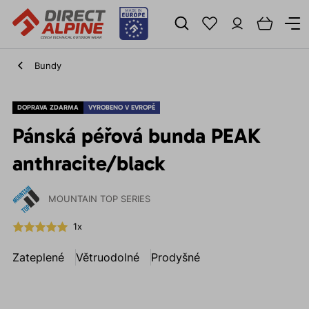
Bundy
DOPRAVA ZDARMA
VYROBENO V EVROPĚ
Pánská péřová bunda PEAK
anthracite/black
MOUNTAIN TOP SERIES
1x
Zateplené
Větruodolné
Prodyšné