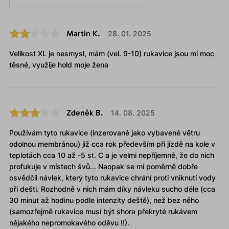
Martin K.
28. 01. 2025
Velikost XL je nesmysl, mám (vel. 9-10) rukavice jsou mi moc
těsné, využije hold moje žena
Zdeněk B.
14. 08. 2025
Používám tyto rukavice (inzerované jako vybavené větru
odolnou membránou) již cca rok především při jízdě na kole v
teplotách cca 10 až -5 st. C a je velmi nepříjemné, že do nich
profukuje v místech švů... Naopak se mi poměrně dobře
osvědčil návlek, který tyto rukavice chrání proti vniknutí vody
při dešti. Rozhodně v nich mám díky návleku sucho déle (cca
30 minut až hodinu podle intenzity deště), než bez něho
(samozřejmě rukavice musí být shora překryté rukávem
nějakého nepromokavého oděvu !!).