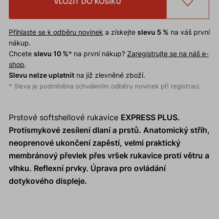
VLOŽIT DO KOŠÍKU
Přihlaste se k odběru novinek
a získejte
slevu 5 %
na váš první
nákup.
Chcete
slevu 10 %
* na první nákup?
Zaregistrujte se na náš e-
shop
.
Slevu nelze uplatnit
na již zlevněné zboží.
* Sleva je podmíněna schválením odběru novinek při registraci.
Prstové softshellové rukavice
EXPRESS PLUS
.
Protismykové zesílení dlaní a prstů. Anatomický střih,
neoprenové ukončení zapěstí, velmi praktický
membránový převlek přes vršek rukavice proti větru a
vlhku. Reflexní prvky. Úprava pro ovládání
dotykového displeje.