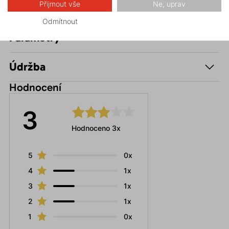
Přijmout vše
Ne, uprav
skialpinismus
Odmítnout
Parametry
Údržba
Hodnocení
3
Hodnoceno 3x
5
0x
4
1x
3
1x
2
1x
1
0x