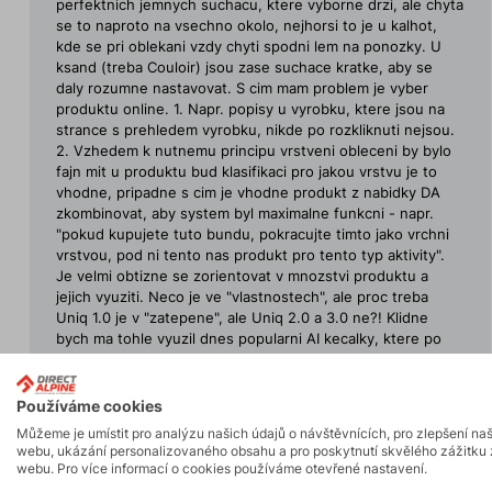
perfektnich jemnych suchacu, ktere vyborne drzi, ale chyta
se to naproto na vsechno okolo, nejhorsi to je u kalhot,
kde se pri oblekani vzdy chyti spodni lem na ponozky. U
ksand (treba Couloir) jsou zase suchace kratke, aby se
daly rozumne nastavovat. S cim mam problem je vyber
produktu online. 1. Napr. popisy u vyrobku, ktere jsou na
strance s prehledem vyrobku, nikde po rozkliknuti nejsou.
2. Vzhedem k nutnemu principu vrstveni obleceni by bylo
fajn mit u produktu bud klasifikaci pro jakou vrstvu je to
vhodne, pripadne s cim je vhodne produkt z nabidky DA
zkombinovat, aby system byl maximalne funkcni - napr.
"pokud kupujete tuto bundu, pokracujte timto jako vrchni
vrstvou, pod ni tento nas produkt pro tento typ aktivity".
Je velmi obtizne se zorientovat v mnozstvi produktu a
jejich vyuziti. Neco je ve "vlastnostech", ale proc treba
Uniq 1.0 je v "zatepene", ale Uniq 2.0 a 3.0 ne?! Klidne
bych ma tohle vyuzil dnes popularni AI kecalky, ktere po
nakrmeni daty eshopu delaji presne tohle. 3. Drobnym
nedostatkem eshopu je, ze preklikavani mezi barevnymi
variantami je jina stranka, takze pokud proklikate varianty,
Používáme cookies
tak vas "zpet" neprenese na seznam vyrobku, ale na
Můžeme je umístit pro analýzu našich údajů o návštěvnících, pro zlepšení na
predchozi barvu/variantu produktu. 4. Videl jsem vsechny
webu, ukázání personalizovaného obsahu a pro poskytnutí skvělého zážitku 
spoty DA na YT pro 2025 - jsou pekne, kratke, ale mohly u
webu. Pro více informací o cookies používáme otevřené nastavení.
nich byt v popisu odkazy na to, co ty lidi maj na sobe...