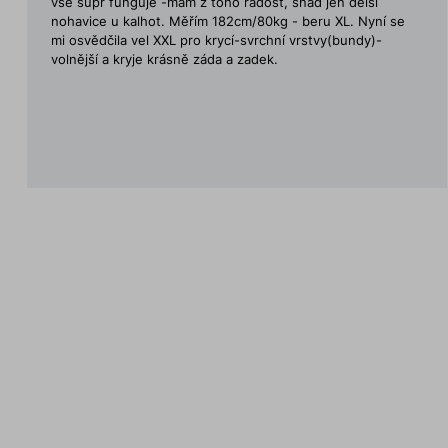
vše supr funguje -mám z toho radost, snad jen delší
nohavice u kalhot. Měřím 182cm/80kg - beru XL. Nyní se
mi osvědčila vel XXL pro krycí-svrchní vrstvy(bundy)-
volnější a kryje krásně záda a zadek.