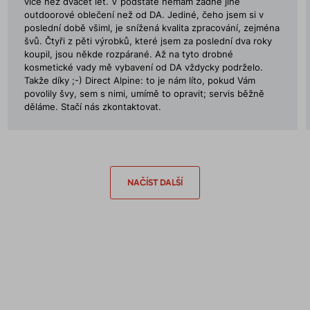
více než dvacet let. V podstatě nemám žádné jiné
outdoorové oblečení než od DA. Jediné, čeho jsem si v
poslední době všiml, je snížená kvalita zpracování, zejména
švů. Čtyři z pěti výrobků, které jsem za poslední dva roky
koupil, jsou někde rozpárané. Až na tyto drobné
kosmetické vady mě vybavení od DA vždycky podrželo.
Takže díky ;-) Direct Alpine: to je nám líto, pokud Vám
povolily švy, sem s nimi, umímě to opravit; servis běžně
děláme. Stačí nás zkontaktovat.
NAČÍST DALŠÍ