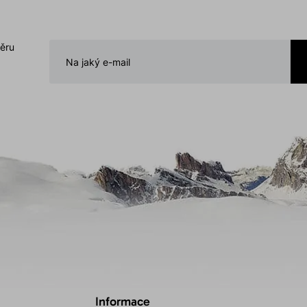
běru
Informace