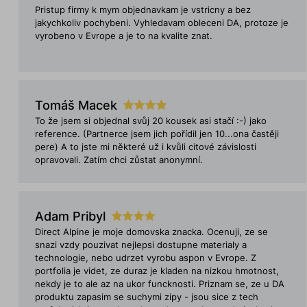
Pristup firmy k mym objednavkam je vstricny a bez
jakychkoliv pochybeni. Vyhledavam obleceni DA, protoze je
vyrobeno v Evrope a je to na kvalite znat.
Tomáš Macek
To že jsem si objednal svůj 20 kousek asi stačí :-) jako
reference. (Partnerce jsem jich pořídil jen 10...ona častěji
pere) A to jste mi některé už i kvůli citové závislosti
opravovali. Zatím chci zůstat anonymní.
Adam Pribyl
Direct Alpine je moje domovska znacka. Ocenuji, ze se
snazi vzdy pouzivat nejlepsi dostupne materialy a
technologie, nebo udrzet vyrobu aspon v Evrope. Z
portfolia je videt, ze duraz je kladen na nizkou hmotnost,
nekdy je to ale az na ukor funcknosti. Priznam se, ze u DA
produktu zapasim se suchymi zipy - jsou sice z tech