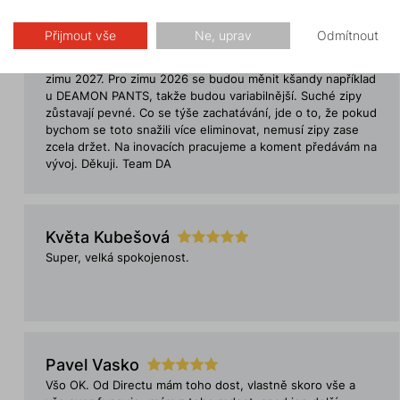
nebo tak neco. DA: Děkuji za hodnocení samotného webu.
Vaše poznámky projednám s tvůrci a třeba najdeme nějaké
Přijmout vše
Ne, uprav
Odmítnout
řešení alespoň části Vašich nápadů na zlepšení. Co se týče
kšand, Couloir plus se budpu inovovat pravděpodobně pro
zimu 2027. Pro zimu 2026 se budou měnit kšandy například
u DEAMON PANTS, takže budou variabilnější. Suché zipy
zůstavají pevné. Co se týše zachatávání, jde o to, že pokud
bychom se toto snažili více eliminovat, nemusí zipy zase
zcela držet. Na inovacích pracujeme a koment předávám na
vývoj. Děkuji. Team DA
Květa Kubešová
Super, velká spokojenost.
Pavel Vasko
Všo OK. Od Directu mám toho dost, vlastně skoro vše a