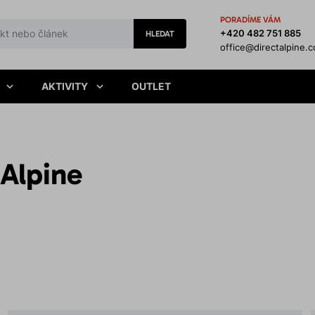
PORADÍME VÁM
+420 482 751 885
HLEDAT
office@directalpine.
AKTIVITY
OUTLET
 Alpine