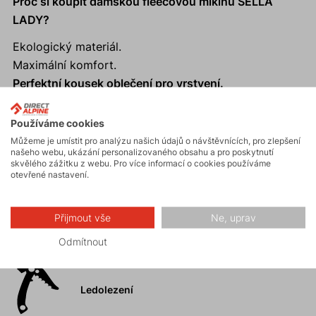
Proč si koupit dámskou fleecovou mikinu SELLA
LADY?
Ekologický materiál.
Maximální komfort.
Perfektní kousek oblečení pro vrstvení.
Výborný odvod vlhkosti.
Anatomický límec s měkkým zakončením.
Používáme cookies
Můžeme je umístit pro analýzu našich údajů o návštěvnících, pro zlepšení
našeho webu, ukázání personalizovaného obsahu a pro poskytnutí
skvělého zážitku z webu. Pro více informací o cookies používáme
otevřené nastavení.
Aktivity
Přijmout vše
Ne, uprav
Horské expedice
Odmítnout
Ledolezení