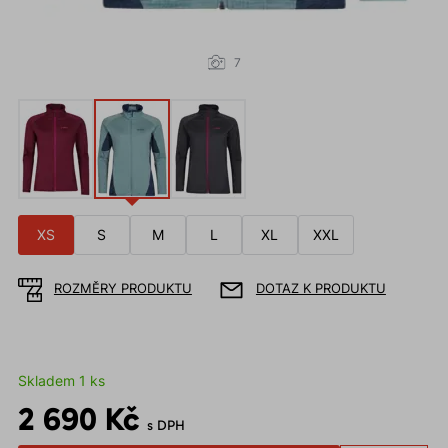
7
XS
S
M
L
XL
XXL
ROZMĚRY PRODUKTU
DOTAZ K PRODUKTU
Skladem 1 ks
2 690 Kč
s DPH