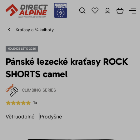
Kraťasy a ¾ kalhoty
KOLEKCE LÉTO 2026
Pánské lezecké kraťasy ROCK
SHORTS camel
CLIMBING SERIES
1x
Větruodolné
Prodyšné