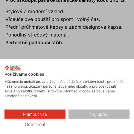
Proč si koupit pánské turistické kalhoty Rock Shorts?
Stylový a moderní vzhled.
Víceúčelové použití pro sport i volný čas.
Přední průhmatové kapsy a zadní designová kapsa.
Pohodlný strečový materiál.
Perfektně padnoucí střih.
Aktivity
Používáme cookies
Můžeme je umístit pro analýzu našich údajů o návštěvnících, pro zlepšení
našeho webu, ukázání personalizovaného obsahu a pro poskytnutí
skvělého zážitku z webu. Pro více informací o cookies používáme
Turistika
otevřené nastavení.
Skalní lezení a
Přijmout vše
Ne, uprav
ferraty
Odmítnout
Volnočasové –