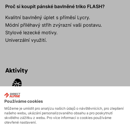
Proč si koupit pánské bavlněné triko FLASH?
Kvalitní bavlněný úplet s příměsí Lycry.
Módní přiléhavý střih zvýrazní vaši postavu.
Stylové lezecké motivy.
Univerzální využití.
Aktivity
Turistika
Používáme cookies
Skalní lezení a
Můžeme je umístit pro analýzu našich údajů o návštěvnících, pro zlepšení
našeho webu, ukázání personalizovaného obsahu a pro poskytnutí
ferraty
skvělého zážitku z webu. Pro více informací o cookies používáme
otevřené nastavení.