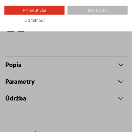
Hiking
Přijmout vše
Ne, uprav
Volnočasové –
Odmítnout
Casual
Popis
Parametry
Údržba