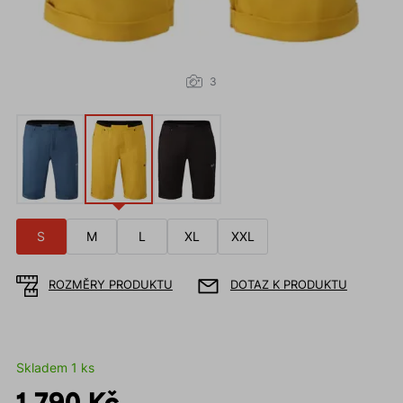
3
S
M
L
XL
XXL
ROZMĚRY PRODUKTU
DOTAZ K PRODUKTU
Skladem 1 ks
1 790 Kč