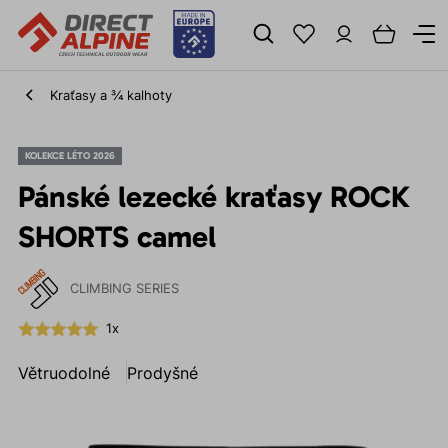
Kraťasy a ¾ kalhoty
KOLEKCE LÉTO 2026
Pánské lezecké kraťasy ROCK
SHORTS camel
CLIMBING SERIES
1x
Větruodolné
Prodyšné