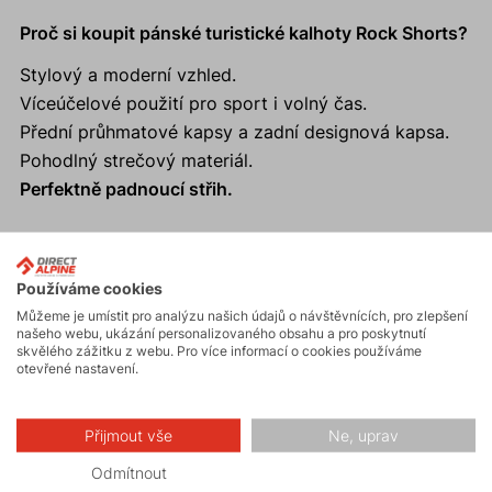
Proč si koupit pánské turistické kalhoty Rock Shorts?
Stylový a moderní vzhled.
Víceúčelové použití pro sport i volný čas.
Přední průhmatové kapsy a zadní designová kapsa.
Pohodlný strečový materiál.
Perfektně padnoucí střih.
Používáme cookies
Aktivity
Můžeme je umístit pro analýzu našich údajů o návštěvnících, pro zlepšení
našeho webu, ukázání personalizovaného obsahu a pro poskytnutí
skvělého zážitku z webu. Pro více informací o cookies používáme
otevřené nastavení.
Turistika
Přijmout vše
Ne, uprav
Skalní lezení a
ferraty
Odmítnout