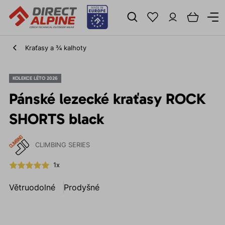
Kraťasy a ¾ kalhoty
KOLEKCE LÉTO 2026
Pánské lezecké kraťasy ROCK
SHORTS black
CLIMBING SERIES
1x
Větruodolné
Prodyšné