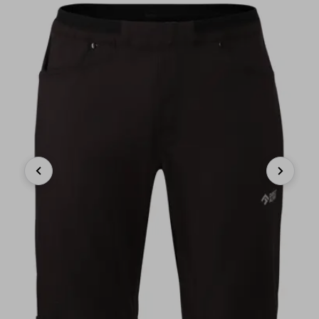
Previous
Next