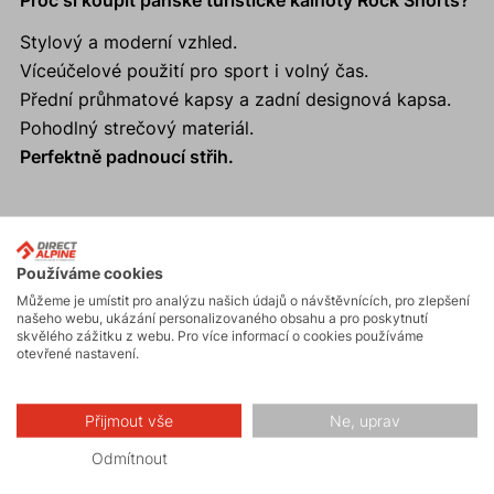
Proč si koupit pánské turistické kalhoty Rock Shorts?
Stylový a moderní vzhled.
Víceúčelové použití pro sport i volný čas.
Přední průhmatové kapsy a zadní designová kapsa.
Pohodlný strečový materiál.
Perfektně padnoucí střih.
Aktivity
Používáme cookies
Můžeme je umístit pro analýzu našich údajů o návštěvnících, pro zlepšení
našeho webu, ukázání personalizovaného obsahu a pro poskytnutí
skvělého zážitku z webu. Pro více informací o cookies používáme
Turistika
otevřené nastavení.
Skalní lezení a
Přijmout vše
Ne, uprav
ferraty
Odmítnout
Volnočasové –