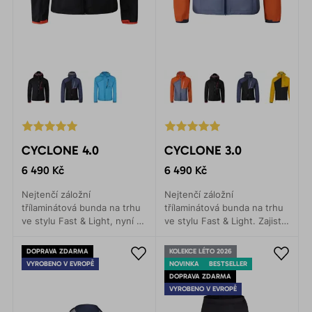
CYCLONE 4.0
CYCLONE 3.0
6 490 Kč
6 490 Kč
Nejtenčí záložní
Nejtenčí záložní
třílaminátová bunda na trhu
třílaminátová bunda na trhu
ve stylu Fast & Light, nyní z
ve stylu Fast & Light. Zajistí
recykovaného materiálu.
ochranu proti dešti s
Zajistí ochranu proti dešti s
minimální hmotností.
DOPRAVA ZDARMA
KOLEKCE LÉTO 2026
minimální hmotností.
VYROBENO V EVROPĚ
NOVINKA
BESTSELLER
DOPRAVA ZDARMA
VYROBENO V EVROPĚ