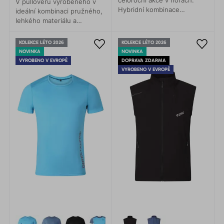
celoroční akce v horách.
V pulloveru vyrobeného v
Hybridní kombinace
ideální kombinaci pružného,
materiálů zajišťuje lehkost,
lehkého materiálu a
prodyšnost a maximální
hřejivého Polartec®Alpha,
komfort.
vám bude příjemně teplo
KOLEKCE LÉTO 2026
KOLEKCE LÉTO 2026
bez pocitu pocení.
NOVINKA
NOVINKA
VYROBENO V EVROPĚ
DOPRAVA ZDARMA
VYROBENO V EVROPĚ