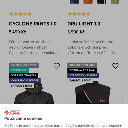
CYCLONE PANTS 1.0
DRU LIGHT 1.0
5 490 Kč
3 990 Kč
Pánské watterproofové
Lehká softshellová bunda
nepromokavé kalhoty
dokonale ochrání před
Cyclone Pants jsou vašim
větrem a přitom je úžasně
parťákem za jakéhokoliv
prodyšná. Vhodná pro
počasí. Lehké sbalitelné,
jakoukoliv areobní aktivitu.
KOLEKCE LÉTO 2026
KOLEKCE LÉTO 2026
vždy po ruce
BESTSELLER
DOPRAVA ZDARMA
DOPRAVA ZDARMA
VYROBENO V EVROPĚ
VYROBENO V EVROPĚ
ZÁRUKA 3 ROKY
ZÁRUKA 3 ROKY
Používáme cookies
Můžeme je umístit pro analýzu našich údajů o návštěvnících, pro zlepšení