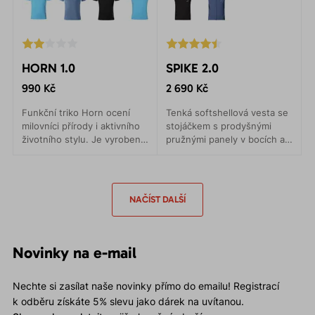
HORN 1.0
SPIKE 2.0
990 Kč
2 690 Kč
Funkční triko Horn ocení
Tenká softshellová vesta se
milovníci přírody i aktivního
stojáčkem s prodyšnými
životního stylu. Je vyrobeno
pružnými panely v bocích a
ze 100 % recyklovatelného
na zadním díle.
PES opatřeného
antibakteriální úpravou.
NAČÍST DALŠÍ
Novinky na e-mail
Nechte si zasílat naše novinky přímo do emailu! Registrací
k odběru získáte 5% slevu jako dárek na uvítanou.