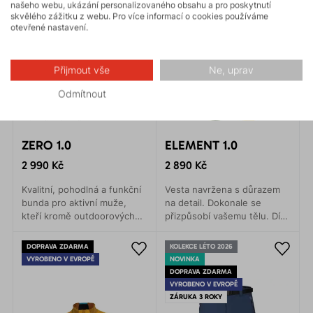
našeho webu, ukázání personalizovaného obsahu a pro poskytnutí
skvělého zážitku z webu. Pro více informací o cookies používáme
otevřené nastavení.
Přijmout vše
Ne, uprav
Odmítnout
ZERO 1.0
ELEMENT 1.0
2 990 Kč
2 890 Kč
Kvalitní, pohodlná a funkční
Vesta navržena s důrazem
bunda pro aktivní muže,
na detail. Dokonale se
kteří kromě outdoorových
přizpůsobí vašemu tělu. Díky
aktivit milují přírodu. Je
přesnému anatomickému
vyrobená z recyklovaného
střihu padne jako ulitá a
DOPRAVA ZDARMA
KOLEKCE LÉTO 2026
materiálu PAD.
neomezuje v pohybu.
VYROBENO V EVROPĚ
NOVINKA
DOPRAVA ZDARMA
VYROBENO V EVROPĚ
ZÁRUKA 3 ROKY