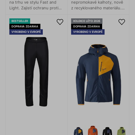
na trhu ve stylu Fast and
nepromokavé kalhoty, nově
Light. Zajistí ochranu proti
z recyklovaného materiálu.
dešti s minimální hmotností.
Nejtenčí troj laminát na trhu.
Lehké, skladné a funkční.
BESTSELLER
KOLEKCE LÉTO 2026
DOPRAVA ZDARMA
DOPRAVA ZDARMA
VYROBENO V EVROPĚ
VYROBENO V EVROPĚ