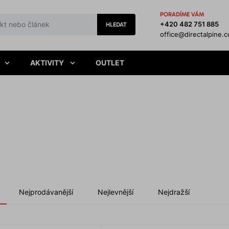
PORADÍME VÁM
+420 482 751 885
HLEDAT
office@directalpine.
AKTIVITY
OUTLET
Nejprodávanější
Nejlevnější
Nejdražší