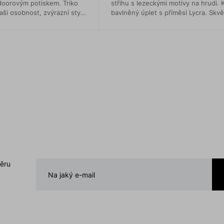
doorovým potiskem. Triko
střihu s lezeckými motivy na hrudi. K
ši osobnost, zvýrazní styl
bavlněný úplet s příměsí Lycra. Skvě
lezení, tak na každodenní nošení.
běru