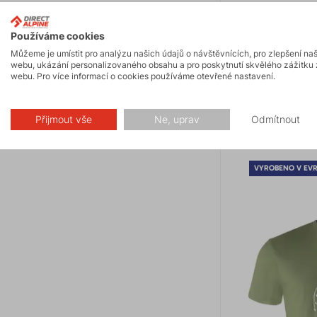
FURRY 2.0
Používáme cookies
Můžeme je umístit pro analýzu našich údajů o návštěvnících, pro zlepšení na
1 690 Kč
webu, ukázání personalizovaného obsahu a pro poskytnutí skvělého zážitku 
webu. Pro více informací o cookies používáme otevřené nastavení.
Celoroční funkční
merino úpletu v n
každé situaci.
Přijmout vše
Ne, uprav
Odmítnout
VYROBENO V EV