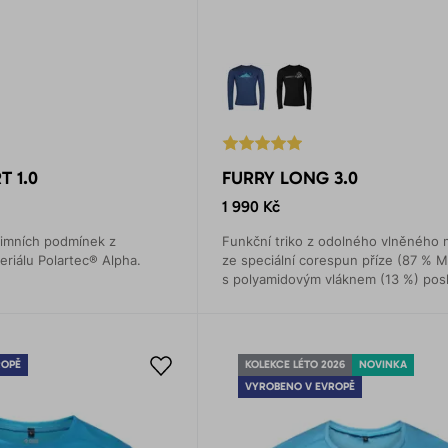
T 1.0
FURRY LONG 3.0
1 990 Kč
zimních podmínek z
Funkční triko z odolného vlněného 
riálu Polartec® Alpha.
ze speciální corespun příze (87 % 
s polyamidovým vláknem (13 %) pos
pohodlí i v náročných podmínkách.
ROPĚ
KOLEKCE LÉTO 2026
NOVINKA
VYROBENO V EVROPĚ