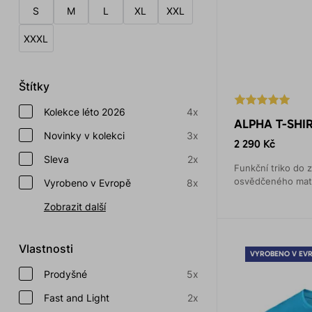
S
M
L
XL
XXL
XXXL
Štítky
Kolekce léto 2026
4x
ALPHA T-SHIR
Novinky v kolekci
3x
2 290 Kč
Sleva
2x
Funkční triko do 
osvědčeného mate
Vyrobeno v Evropě
8x
Zobrazit další
Vlastnosti
VYROBENO V EV
Prodyšné
5x
Fast and Light
2x