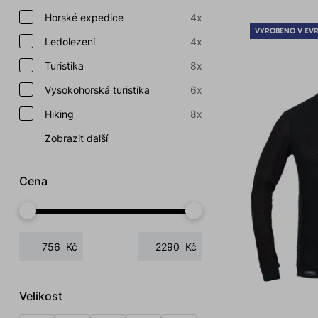
Horské expedice
4x
VYROBENO V EV
Ledolezení
4x
Turistika
8x
Vysokohorská turistika
6x
Hiking
8x
Zobrazit další
Cena
Kč
Kč
Velikost