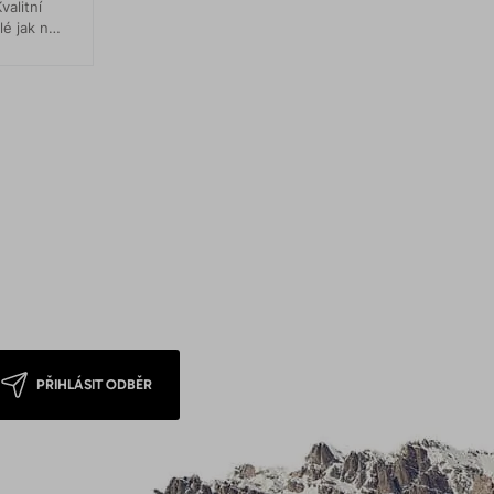
valitní
lé jak na
PŘIHLÁSIT ODBĚR