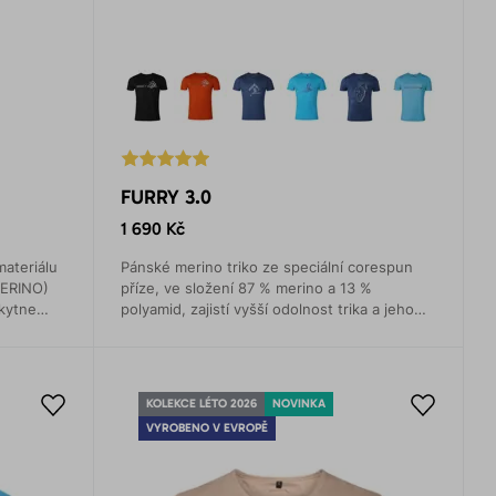
FURRY 3.0
1 690 Kč
materiálu
Pánské merino triko ze speciální corespun
MERINO)
příze, ve složení 87 % merino a 13 %
kytne
polyamid, zajistí vyšší odolnost trika a jeho
schnutí se zkrátí až o polovinu.
KOLEKCE LÉTO 2026
NOVINKA
VYROBENO V EVROPĚ