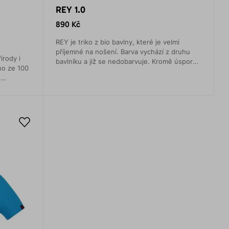
REY 1.0
890 Kč
REY je triko z bio bavlny, které je velmi
příjemné na nošení. Barva vychází z druhu
írody i
bavlníku a již se nedobarvuje. Kromě úsporu
no ze 100
vody a eliminace negativního vlivu na přírodu
o
je vhodné i pro alergiky.