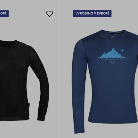
ROPĚ
VYROBENO V EVROPĚ