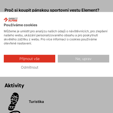
Proč si koupit pánskou sportovní vestu Element?
Přesný anatomický střih.
Používáme cookies
Pohodlná a optimální ventilace, díky prodyšným a
Můžeme je umístit pro analýzu našich údajů o návštěvnících, pro zlepšení
pružným bočním panelům.
našeho webu, ukázání personalizovaného obsahu a pro poskytnutí
Ergonomicky umístěné prostorné kapsy.
skvělého zážitku z webu. Pro více informací o cookies používáme
otevřené nastavení.
Reflexní prvky.
Univerzální použití pro běžce, lezce, horolezce i
Přijmout vše
Ne, uprav
turisty.
Odmítnout
Aktivity
Turistika