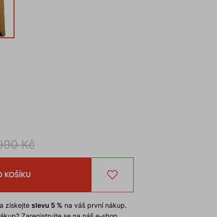
990 Kč
O KOŠÍKU
a získejte
slevu 5 %
na váš první nákup.
 nákup?
Zaregistrujte se na náš e-shop
.