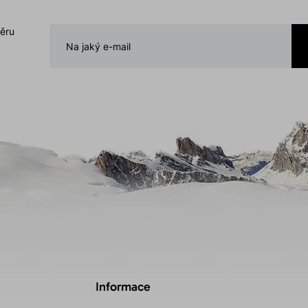
běru
Informace