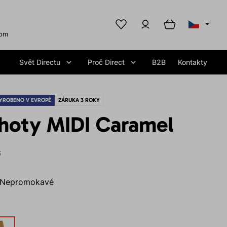
com
Svět Directu
Proč Direct
B2B
Kontakty
YROBENO V EVROPĚ
ZÁRUKA 3 ROKY
lhoty MIDI Caramel
S
Nepromokavé