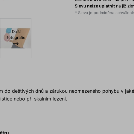
Slevu nelze uplatnit
na již zl
* Sleva je podmíněna schválením
Další
fotografie
m do deštivých dnů a zárukou neomezeného pohybu v jakéko
istice nebo při skalním lezení.
ětru.