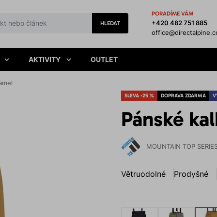
PORADÍME VÁM
+420 482 751 885
HLEDAT
office@directalpine.
AKTIVITY
OUTLET
amel
SLEVA -25 %
DOPRAVA ZDARMA
V
Pánské ka
MOUNTAIN TOP SERIE
Větruodolné
Prodyšné