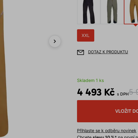
XXL
Next
DOTAZ K PRODUKTU
Skladem 1 ks
4 493 Kč
5 
s DPH
VLOŽIT D
Přihlaste se k odběru novinek
Chcete
slevu 10 %
* na první