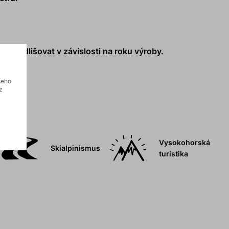
ůže odlišovat v závislosti na roku výroby.
šeho
z
Vysokohorská
Skialpinismus
turistika