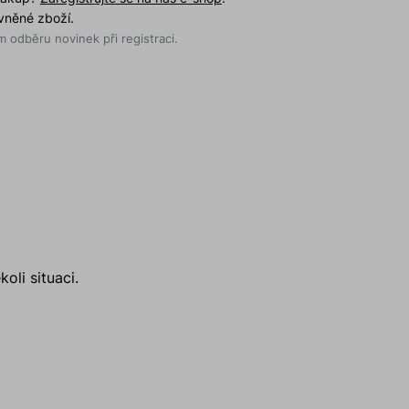
evněné zboží.
 odběru novinek při registraci.
li situaci.