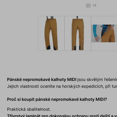
13
Pánské nepromokavé kalhoty MIDI
jsou skvělým řešení
Jejich vlastnosti oceníte na horských expedicích, při tur
Proč si koupit pánské nepromokavé kalhoty MIDI?
Praktická sbalitelnost.
Třívrstvý laminát pro dokonalou ochranu proti dešti a v