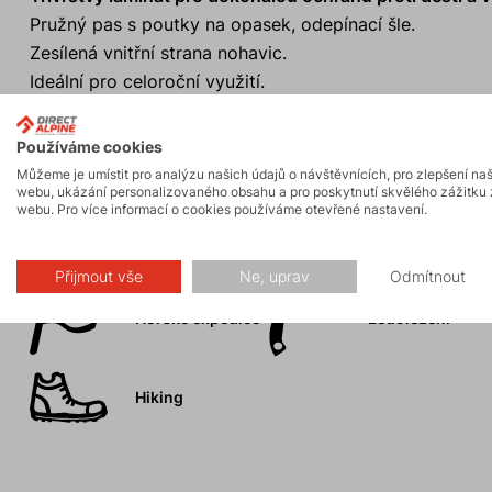
Pružný pas s poutky na opasek, odepínací šle.
Zesílená vnitřní strana nohavic.
Ideální pro celoroční využití.
Design příslušenství je pouze informativní. Design se m
Používáme cookies
Můžeme je umístit pro analýzu našich údajů o návštěvnících, pro zlepšení na
webu, ukázání personalizovaného obsahu a pro poskytnutí skvělého zážitku 
webu. Pro více informací o cookies používáme otevřené nastavení.
Aktivity
Přijmout vše
Ne, uprav
Odmítnout
Horské expedice
Ledolezení
Hiking