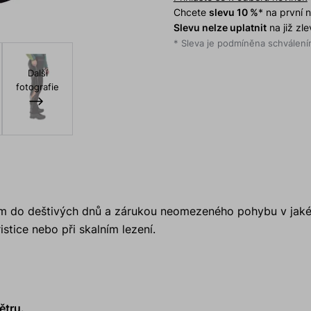
Chcete
slevu 10 %
* na první
Slevu nelze uplatnit
na již zl
* Sleva je podmíněna schválením
Další
fotografie
m do deštivých dnů a zárukou neomezeného pohybu v jakéko
istice nebo při skalním lezení.
ětru.