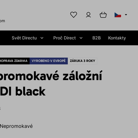
com
Svět Directu
Proč Direct
B2B
Kontakty
DOPRAVA ZDARMA
VYROBENO V EVROPĚ
ZÁRUKA 3 ROKY
promokavé záložní
DI black
S
Nepromokavé