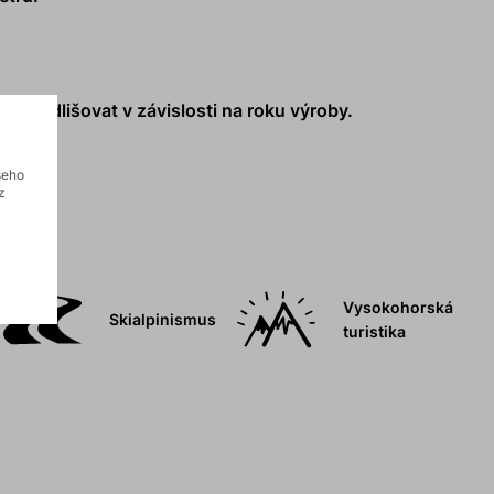
ůže odlišovat v závislosti na roku výroby.
šeho
z
Vysokohorská
Skialpinismus
turistika