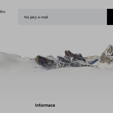
běru
Informace