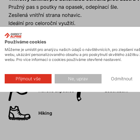
Pružný pas s poutky na opasek, odepínací šle.
Zesílená vnitřní strana nohavic.
Ideální pro celoroční využití.
Design příslušenství je pouze informativní. Design se m
Používáme cookies
Můžeme je umístit pro analýzu našich údajů o návštěvnících, pro zlepšení na
webu, ukázání personalizovaného obsahu a pro poskytnutí skvělého zážitku 
webu. Pro více informací o cookies používáme otevřené nastavení.
Aktivity
Přijmout vše
Ne, uprav
Odmítnout
Horské expedice
Ledolezení
Hiking