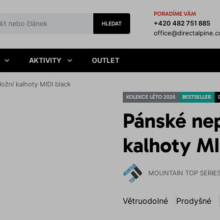
PORADÍME VÁM
+420 482 751 885
HLEDAT
office@directalpine.
AKTIVITY
OUTLET
žní kalhoty MIDI black
KOLEKCE LÉTO 2026
BESTSELLER
Pánské ne
kalhoty MI
MOUNTAIN TOP SERIE
Větruodolné
Prodyšné