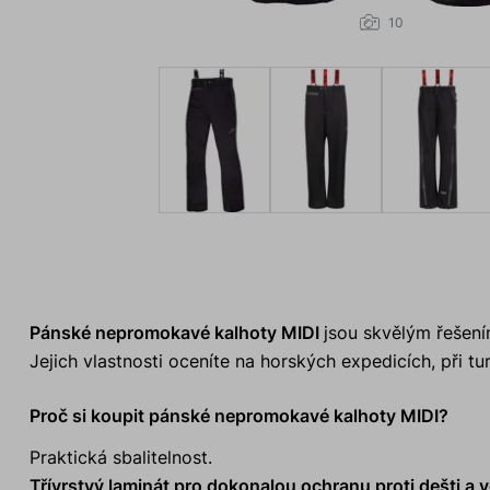
10
Pánské nepromokavé kalhoty MIDI
jsou skvělým řešení
Jejich vlastnosti oceníte na horských expedicích, při tur
Proč si koupit pánské nepromokavé kalhoty MIDI?
Praktická sbalitelnost.
Třívrstvý laminát pro dokonalou ochranu proti dešti a v