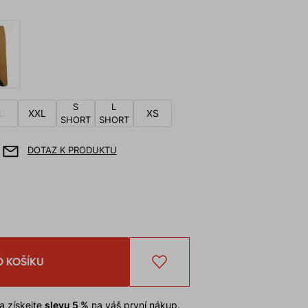
S
L
L
XXL
XS
SHORT
SHORT
DOTAZ K PRODUKTU
O KOŠÍKU
a získejte
slevu 5 %
na váš první nákup.