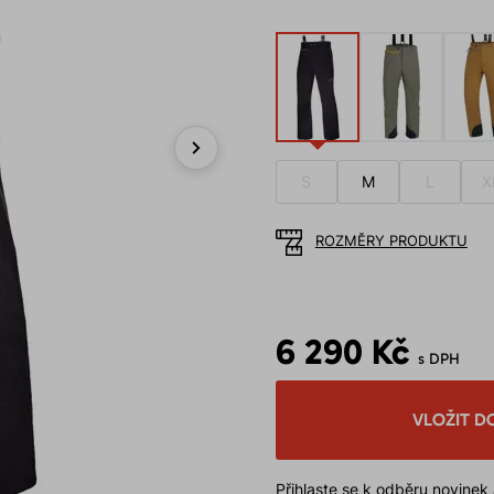
Next
S
M
L
X
ROZMĚRY PRODUKTU
6 290 Kč
s DPH
VLOŽIT D
Přihlaste se k odběru novinek