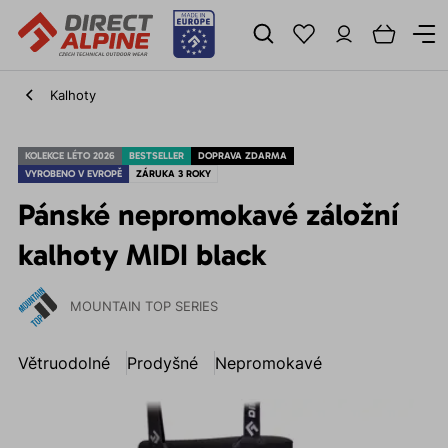
Kalhoty
KOLEKCE LÉTO 2026
BESTSELLER
DOPRAVA ZDARMA
VYROBENO V EVROPĚ
ZÁRUKA 3 ROKY
Pánské nepromokavé záložní
kalhoty MIDI black
MOUNTAIN TOP SERIES
Větruodolné
Prodyšné
Nepromokavé