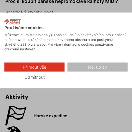
Proč si koupit pánské nepromokavé kalhoty MIDI?
Praktická sbalitelnost.
Třívrstvý laminát pro dokonalou ochranu proti dešti a
větru.
Používáme cookies
Můžeme je umístit pro analýzu našich údajů o návštěvnících, pro zlepšení
Pružný pas s poutky na opasek, odepínací šle.
našeho webu, ukázání personalizovaného obsahu a pro poskytnutí
Zesílená vnitřní strana nohavic.
skvělého zážitku z webu. Pro více informací o cookies používáme
otevřené nastavení.
Ideální pro celoroční využití.
Design příslušenství je pouze informativní. Design se
může odlišovat v závislosti na roku výroby.
Přijmout vše
Ne, uprav
Odmítnout
Aktivity
Horské expedice