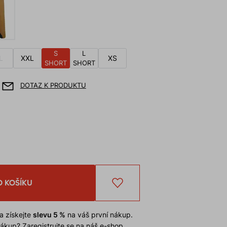
S
L
L
XXL
XS
SHORT
SHORT
DOTAZ K PRODUKTU
O KOŠÍKU
a získejte
slevu 5 %
na váš první nákup.
 nákup?
Zaregistrujte se na náš e-shop
.