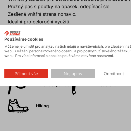
Pružný pas s poutky na opasek, odepínací šle.
Zesílená vnitřní strana nohavic.
Ideální pro celoroční využití.
Design příslušenství je pouze informativní. Design se m
Používáme cookies
Můžeme je umístit pro analýzu našich údajů o návštěvnících, pro zlepšení na
webu, ukázání personalizovaného obsahu a pro poskytnutí skvělého zážitku 
webu. Pro více informací o cookies používáme otevřené nastavení.
Aktivity
Přijmout vše
Ne, uprav
Odmítnout
Horské expedice
Ledolezení
Hiking