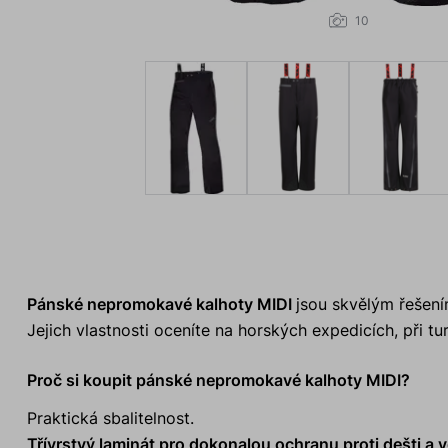
10
Pánské nepromokavé kalhoty MIDI
jsou skvělým řešení
Jejich vlastnosti oceníte na horských expedicích, při tur
Proč si koupit pánské nepromokavé kalhoty MIDI?
Praktická sbalitelnost.
Třívrstvý laminát pro dokonalou ochranu proti dešti a v