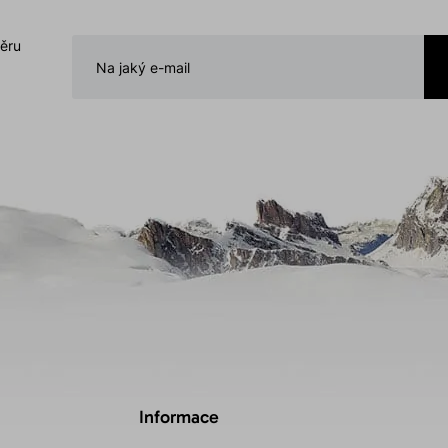
běru
Informace