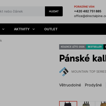
PORADÍME VÁM
+420 482 751 885
HLEDAT
office@directalpine.
AKTIVITY
OUTLET
ck
KOLEKCE LÉTO 2026
BESTSELLER
Pánské kal
MOUNTAIN TOP SERIE
Větruodolné
Prodyšné