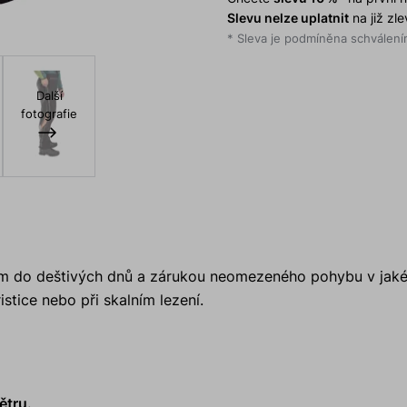
Slevu nelze uplatnit
na již zl
* Sleva je podmíněna schválením
Další
fotografie
m do deštivých dnů a zárukou neomezeného pohybu v jakéko
istice nebo při skalním lezení.
ětru.