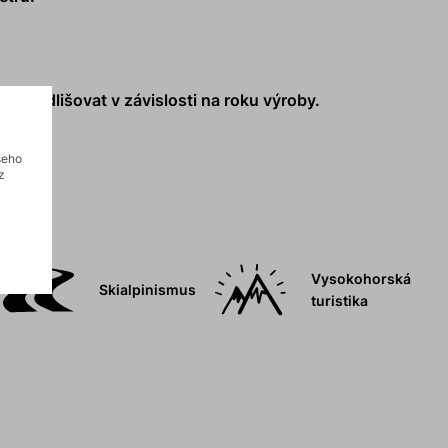
ůže odlišovat v závislosti na roku výroby.
šeho
z
Vysokohorská
Skialpinismus
turistika