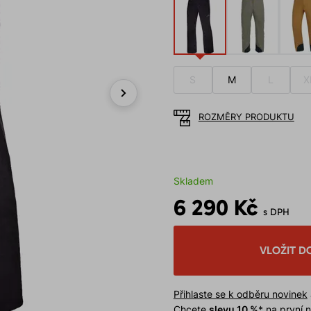
S
M
L
X
Next
ROZMĚRY PRODUKTU
Skladem
6 290 Kč
s DPH
VLOŽIT D
Přihlaste se k odběru novinek
Chcete
slevu 10 %
* na první