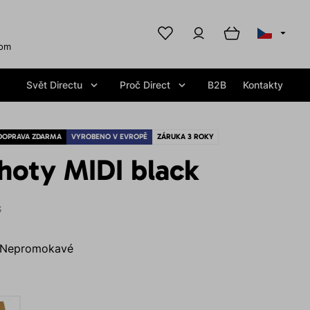
com
Svět Directu
Proč Direct
B2B
Kontakty
DOPRAVA ZDARMA
VYROBENO V EVROPĚ
ZÁRUKA 3 ROKY
hoty MIDI black
S
Nepromokavé