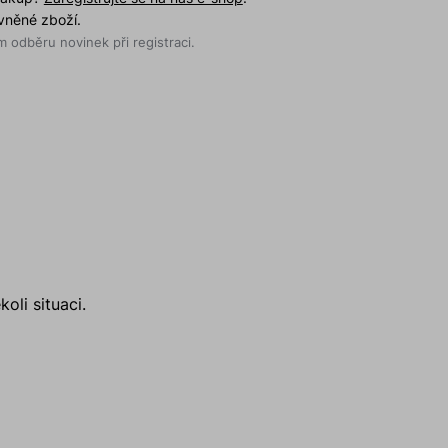
evněné zboží.
 odběru novinek při registraci.
li situaci.