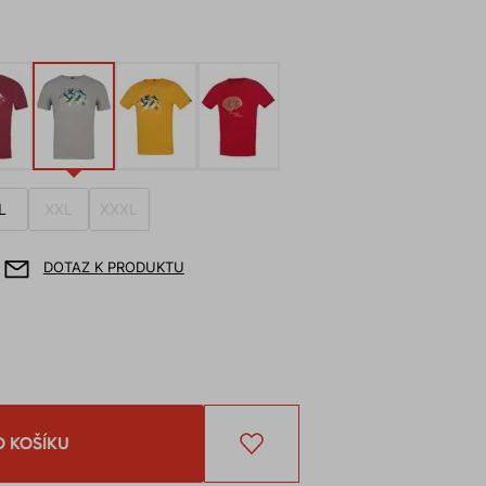
L
XXL
XXXL
DOTAZ K PRODUKTU
O KOŠÍKU