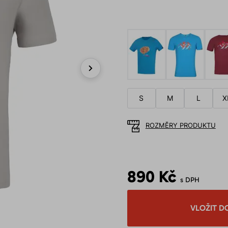
Next
S
M
L
X
ROZMĚRY PRODUKTU
890 Kč
s DPH
VLOŽIT D