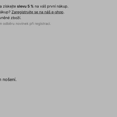
a získejte
slevu 5 %
na váš první nákup.
 nákup?
Zaregistrujte se na náš e-shop
.
evněné zboží.
 odběru novinek při registraci.
m nošení.