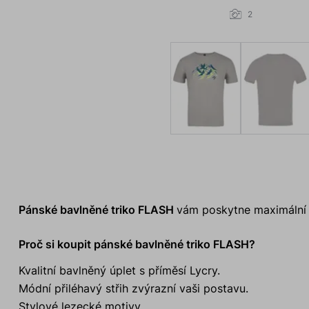
2
Pánské bavlněné triko FLASH
vám poskytne maximální po
Proč si koupit pánské bavlněné triko FLASH?
Kvalitní bavlněný úplet s příměsí Lycry.
Módní přiléhavý střih zvýrazní vaši postavu.
Stylové lezecké motivy.