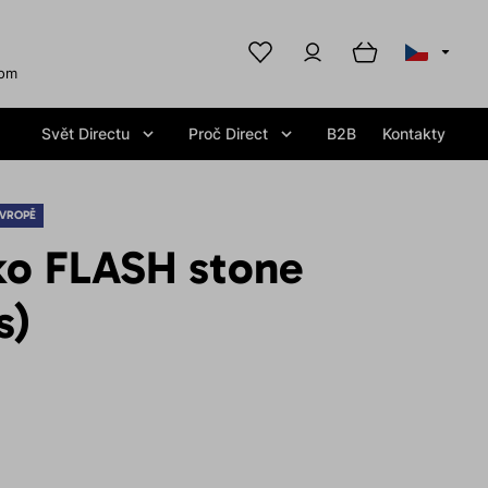
com
Svět Directu
Proč Direct
B2B
Kontakty
EVROPĚ
iko FLASH stone
s)