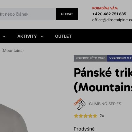
PORADÍME VÁM
+420 482 751 885
HLEDAT
office@directalpine.
AKTIVITY
OUTLET
 (Mountains)
KOLEKCE LÉTO 2026
VYROBENO V 
Pánské tr
(Mountain
CLIMBING SERIES
2x
Prodyšné