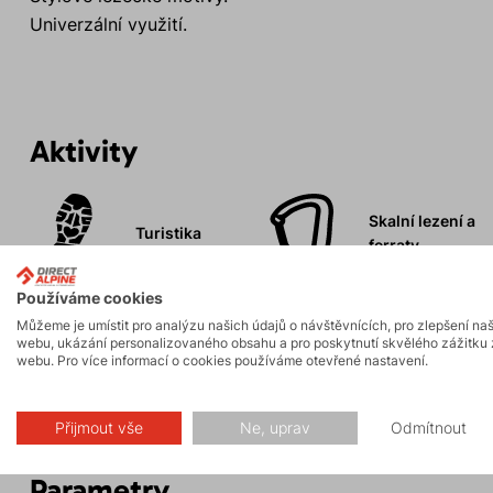
Univerzální využití.
Aktivity
Skalní lezení a
Turistika
ferraty
Používáme cookies
Můžeme je umístit pro analýzu našich údajů o návštěvnících, pro zlepšení na
webu, ukázání personalizovaného obsahu a pro poskytnutí skvělého zážitku 
webu. Pro více informací o cookies používáme otevřené nastavení.
Popis
Přijmout vše
Ne, uprav
Odmítnout
Parametry