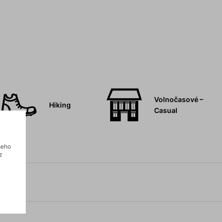
Volnočasové –
Hiking
Casual
šeho
z