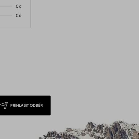
0x
0x
PŘIHLÁSIT ODBĚR