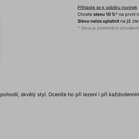
Přihlaste se k odběru novinek
Chcete
slevu 10 %
* na první
Slevu nelze uplatnit
na již zl
* Sleva je podmíněna schválením
hodlí, skvělý styl. Oceníte ho při lezení i při každodenní