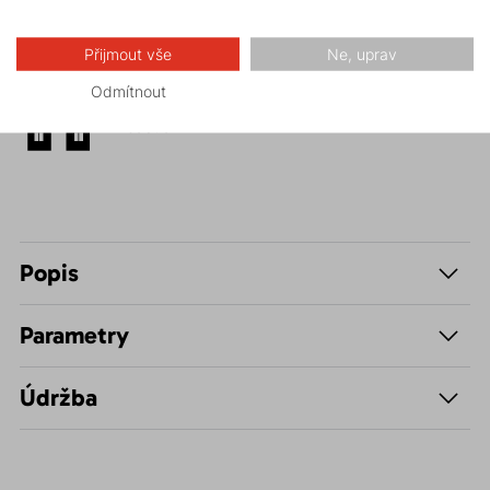
Hiking
Přijmout vše
Ne, uprav
Odmítnout
Volnočasové –
Casual
Popis
Parametry
Údržba