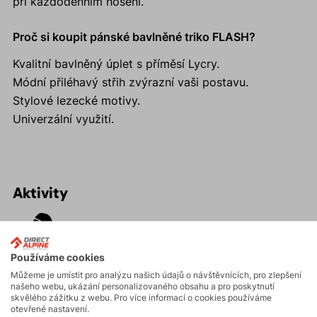
při každodenním nošení.
Proč si koupit pánské bavlněné triko FLASH?
Kvalitní bavlněný úplet s příměsí Lycry.
Módní přiléhavý střih zvýrazní vaši postavu.
Stylové lezecké motivy.
Univerzální využití.
Aktivity
Turistika
Používáme cookies
Můžeme je umístit pro analýzu našich údajů o návštěvnících, pro zlepšení
Skalní lezení a
našeho webu, ukázání personalizovaného obsahu a pro poskytnutí
ferraty
skvělého zážitku z webu. Pro více informací o cookies používáme
otevřené nastavení.